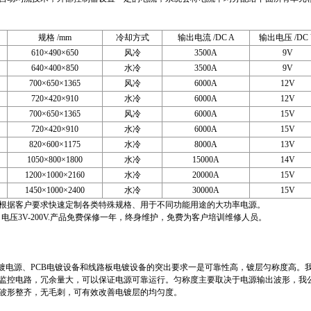
规格 /mm
冷却方式
输出电流 /DC A
输出电压 /DC 
610×490×650
风冷
3500A
9V
640×400×850
水冷
3500A
9V
700×650×1365
风冷
6000A
12V
720×420×910
水冷
6000A
12V
700×650×1365
风冷
6000A
15V
720×420×910
水冷
6000A
15V
820×600×1175
水冷
8000A
13V
1050×800×1800
水冷
15000A
14V
1200×1000×2160
水冷
20000A
15V
1450×1000×2400
水冷
30000A
15V
据客户要求快速定制各类特殊规格、用于不同功能用途的大功率电源。
A，电压3V-200V.产品免费保修一年，终身维护，免费为客户培训维修人员。
镀电源、PCB电镀设备和线路板电镀设备的突出要求一是可靠性高，镀层匀称度高。我
监控电路，冗余量大，可以保证电源可靠运行。匀称度主要取决于电源输出波形，我
波形整齐，无毛刺，可有效改善电镀层的均匀度。