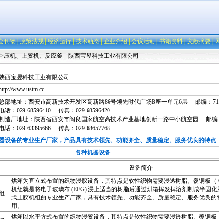
会刊物
│
政策法规
│
经济运行
│
技术动态
│
企业介绍
│
会议活动
│
书籍资料
│
文献摘要
│
>>压机、上胶机、反应釜－陕西宝昱科技工业有限公司
陕西宝昱科技工业有限公司
http://www.usim.cc
总部地址：西安市高新技术开发区高新路86号领先时代广场B座一单元6层 邮编：710
电话：029-68596410 传真：029-68596420
制造厂地址：陕西省西安市阎良国家航空高技术产业基地创新一路中小航空园 邮编：71
电话：029-63395666 传真：029-68657768
设备的专业生产厂家，产品具有技术领先、功能齐全、质量稳定、服务优良的特点
机器设备
设备简介
烘箱为直立式布置的织物浸胶设备，其特点是软性织物需要浸透树脂。覆铜板（ C
机组就是将电子玻璃布 (EFG) 浸上适当的树脂后通过烘箱挥发掉溶剂制成半固
组
式上胶机组的专业生产厂家，具有技术领先、功能齐全、质量稳定、服务优良的
用。
烘箱以水平方式布置的织物浸胶设备，其特点是软性织物需要浸透树脂。覆铜板（ 