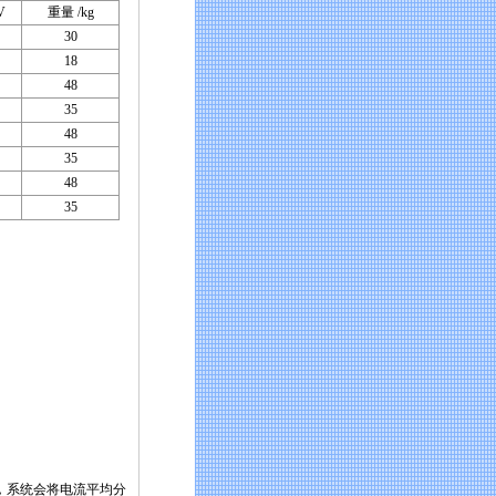
V
重量 /kg
30
18
48
35
48
35
48
35
，系统会将电流平均分