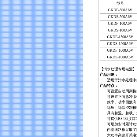
型号
GKDF-500A6V
GKDS-500A6V
GKDF-100A6V
GKDS-100A6V
GKDF-1500A6V
GKDS-1500A6V
GKDF-1000A6V
GKDS-1000A6V
【污水处理专用电源】
产品用途：
适用于污水处理中的
产品特点：
可设置自动周期换向
可设置正向脉冲.反向脉冲
效率、功率因数高，节
稳压、稳流控制模式
具有超温、超载、过
可提供RS485接口或
可增加安时累计功能
内部线路板采取了防
大功率高频开关电源