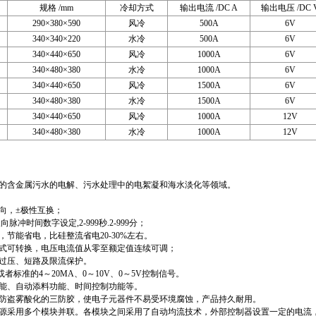
规格 /mm
冷却方式
输出电流 /DC A
输出电压 /DC 
290×380×590
风冷
500A
6V
340×340×220
水冷
500A
6V
340×440×650
风冷
1000A
6V
340×480×380
水冷
1000A
6V
340×440×650
风冷
1500A
6V
340×480×380
水冷
1500A
6V
340×440×650
风冷
1000A
12V
340×480×380
水冷
1000A
12V
含金属污水的电解、污水处理中的电絮凝和海水淡化等领域。
，±极性互换；
时间数字设定,2-999秒.2-999分；
能省电，比硅整流省电20-30%左右。
可转换，电压电流值从零至额定值连续可调；
压、短路及限流保护。
者标准的4～20MA、0～10V、0～5V控制信号。
、自动添料功能、时间控制功能等。
盗雾酸化的三防胶，使电子元器件不易受环境腐蚀，产品持久耐用。
采用多个模块并联。各模块之间采用了自动均流技术，外部控制器设置一定的电流