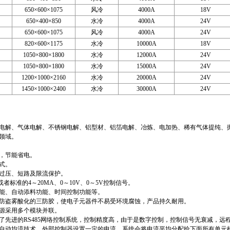
650×600×1075
风冷
4000A
18V
650×400×850
水冷
4000A
24V
650×600×1075
风冷
4000A
24V
820×600×1175
水冷
10000A
18V
1050×800×1800
水冷
12000A
24V
1050×800×1800
水冷
15000A
24V
1200×1000×2160
水冷
20000A
24V
1450×1000×2400
水冷
30000A
24V
解、气体电解、不锈钢电解、铝型材、铝箔电解、冶炼、电加热、稀有气体提纯、
领域。
，节能省电。
式。
压、短路及限流保护。
者标准的4～20MA、0～10V、0～5V控制信号。
、自动添料功能、时间控制功能等。
盗雾酸化的三防胶，使电子元器件不易受环境腐蚀，产品持久耐用。
采用多个模块并联。
进的RS485网络控制系统，控制精度高，由于是数字控制，控制信号无衰减，远程控
动均流技术，外部控制器设置一定的电流，系统会将电流平均分配给下面所有单元