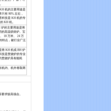
机。
KH 机的主要用途是
有 90% 左右，
技是 KH 机的专
用的 KH 机。
H 炉的主要用途是将
闭的高温烘焙炉。宝
18 万米、 24 万
靠的特点，被行业广泛
KH 机或 BH 炉
科技是焚烧炉的专业
供的焚烧炉具有能耗
有机内、机外卷取两
等要求较高场合。