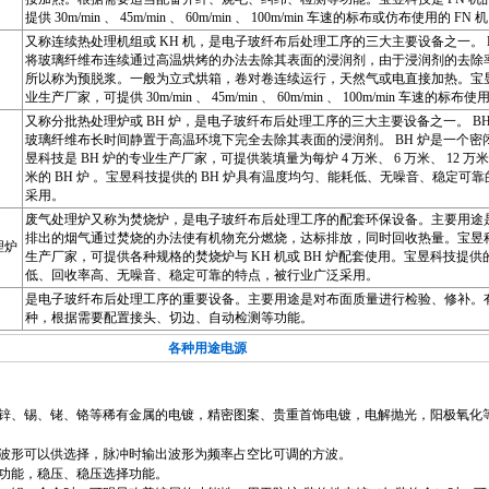
提供 30m/min 、 45m/min 、 60m/min 、 100m/min 车速的标布或仿布使用的 FN 
又称连续热处理机组或 KH 机，是电子玻纤布后处理工序的三大主要设备之一。 
将玻璃纤维布连续通过高温烘烤的办法去除其表面的浸润剂，由于浸润剂的去除率只
所以称为预脱浆。一般为立式烘箱，卷对卷连续运行，天然气或电直接加热。宝昱科
业生产厂家，可提供 30m/min 、 45m/min 、 60m/min 、 100m/min 车速的标布使
又称分批热处理炉或 BH 炉，是电子玻纤布后处理工序的三大主要设备之一。 B
玻璃纤维布长时间静置于高温环境下完全去除其表面的浸润剂。 BH 炉是一个密
昱科技是 BH 炉的专业生产厂家，可提供装填量为每炉 4 万米、 6 万米、 12 万米、 
米的 BH 炉 。宝昱科技提供的 BH 炉具有温度均匀、能耗低、无噪音、稳定可
采用。
废气处理炉又称为焚烧炉，是电子玻纤布后处理工序的配套环保设备。主要用途是将 
排出的烟气通过焚烧的办法使有机物充分燃烧，达标排放，同时回收热量。宝昱
理炉
生产厂家，可提供各种规格的焚烧炉与 KH 机或 BH 炉配套使用。宝昱科技提
低、回收率高、无噪音、稳定可靠的特点，被行业广泛采用。
是电子玻纤布后处理工序的重要设备。主要用途是对布面质量进行检验、修补。
种，根据需要配置接头、切边、自动检测等功能。
用途电源
、锡、铑、铬等稀有金属的电镀，精密图案、贵重首饰电镀，电解抛光，阳极氧化
形可以供选择，脉冲时输出波形为频率占空比可调的方波。
能，稳压、稳压选择功能。