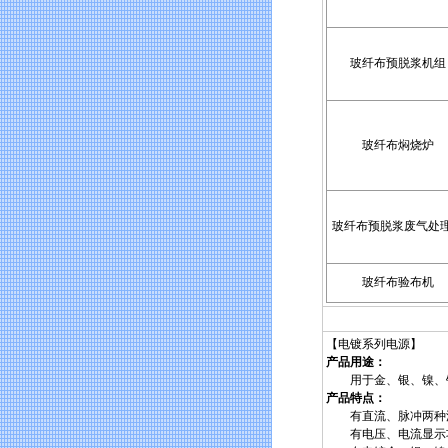
玻纤布预脱浆机组
玻纤布焖烧炉
玻纤布预脱浆废气处
玻纤布验布机
各种
【电镀系列电源】
产品用途：
用于金、银、镍、锌
产品特点：
有直流、脉冲两种波
有电压、电流显示功