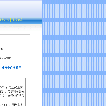
网上讲座
│
供求信息
│
065
0089
，被行业广泛采用。
CL ）用立式上胶
化胶片。宝昱科技是立
特点，被行业广泛采
CCL ）用卧式上