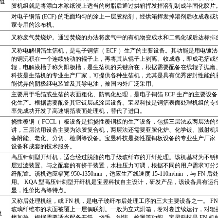
组
胶机组就是将漂白木浆纸浸上适当的树脂后通过烘箱挥发掉溶剂制成半固化胶片
对电子铜箔 (ECF) 的毛面均匀的涂上一层胶粘剂，经烘箱挥发掉溶剂后收成卷
家专用的涂布机。
又称废气焚烧炉。通过焚烧的办法将废气中的有机物变成水和二氧化碳后达标排
又称电解铜箔生箔机，是电子铜箔（ ECF ）生产的主要设备。其功能是用电镀
的铜沉积在一个连续转动的辊子上，再将其从辊子上剥离、收成卷，即成毛箔或
辊，电解液槽子称为阳极槽，是生箔机的关键所在，根据需要配备在线辊子抛磨
科技是生箔机的专业生产厂家，可提供各种生箔机，尤其是具有优秀密封性能的
能优异的阴极继电装置及其导电油，被国内外广泛采用。
主要用于毛箔或生箔的表面粗化、防氧化处理，是电子铜箔 ECF 生产的主要设
化生产。根据需要配备其它镀层或涂层设备。宝昱科技是铜箔表面处理机组的专
率先成功开发了高速铜箔表面处理机，替代了进口。
挠性覆铜（ FCCL ）板设备是指挠性覆铜板的生产设备，包括三层法或两层法
讲，三层法用设备主要为涂胶复合机，两层法还需要亚胺化炉、化学镀、溅射机
备附能、老化、分切、检测等设备。宝昱科技是挠性覆铜板设备的专业生产厂家
设备和成套的技术服务。
高压针刺型开纤机，适合经过脱脂的电子级玻纤布的开纤处理。该机基材为不锈
层过滤装置。与之配套的有挤干装置，水柱压力可调，根据不同的用户需求可分
纤配置。该机适应幅宽 950-1350mm ，适应生产线速度 15-110m/min ，与 FN
用。 KQA 型高压针刺型开纤机是宝昱科技自主设计，研发产品，该设备具有运
显，性价比高等特点。
又称后处理机组，或 FN 机，是电子玻纤布后处理工序的三大主要设备之一。 F
玻璃纤维布的表面被覆上一层偶联剂。一般为立式烘箱，卷对卷连续运行，对辊
组
接加热。根据需要适当配备开纤、烧毛、纠纬、检测等功能。宝昱科技是 FN 机