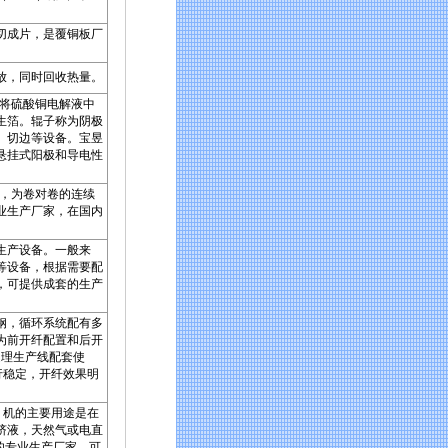
。
或切成片，是覆铜板厂
放，同时回收热量。
法将硫酸铜电解液中
生箔。辊子称为阴极
、切边等设备。宝昱
悬挂式阳极和导电性
备，为卷对卷的连续
业生产厂家，在国内
的生产设备。一般来
等设备，根据需要配
，可提供成套的生产
钢，循环系统配有多
为前开纤配置和后开
 后处理生产线配套使
行稳定，开纤效果明
N 机的主要用途是在
挤液，天然气或电直
的专业生产厂家，可