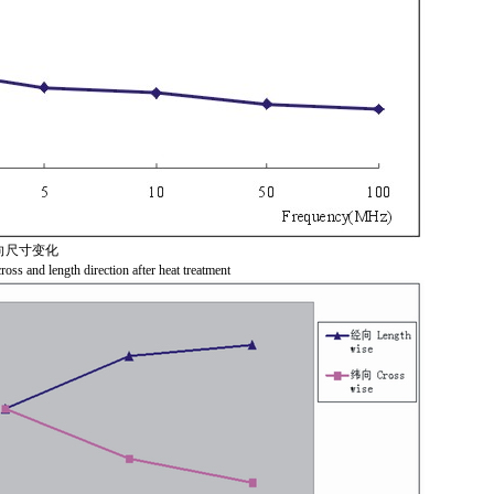
向尺寸变化
oss and length direction after heat treatment