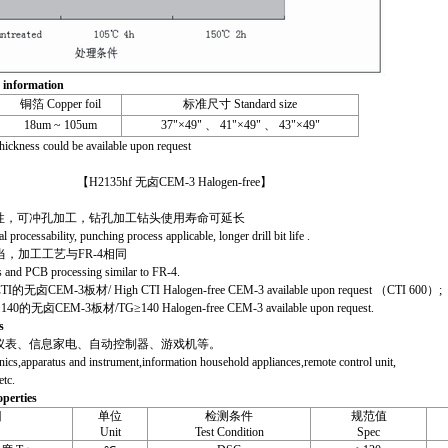
information
铜箔 Copper foil
标准尺寸 Standard size
18um ~ 105um
37"×49" 、 41"×49" 、 43"×49"
hickness could be available upon request
 无卤CEM-3 Halogen-free】
，可冲孔加工，钻孔加工钻头使用寿命可延长
cessability, punching process applicable, longer drill bit life .
，加工工艺与FR-4相同
and PCB processing similar to FR-4.
3板材/ High CTI Halogen-free CEM-3 available upon request （CTI 600）;
EM-3板材/TG≥140 Halogen-free CEM-3 available upon request.
s
表、信息家电、自动控制器、游戏机等。
,apparatus and instrument,information household appliances,remote control unit,
tc.
perties
目
单位
检测条件
规范值
Unit
Test Condition
Spec