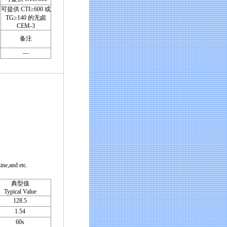
可提供 CTI≥600 或
TG≥140 的无卤
CEM-3
备注
—
ne,and etc.
典型值
Typical Value
128.5
1.54
60s