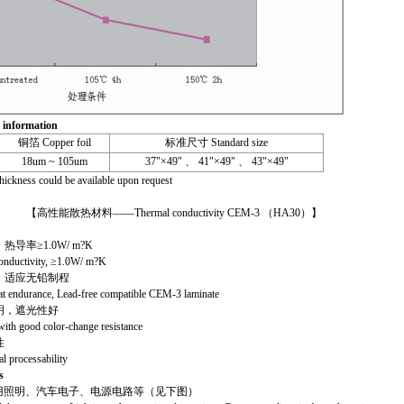
information
铜箔 Copper foil
标准尺寸 Standard size
18um ~ 105um
37"×49" 、 41"×49" 、 43"×49"
hickness could be available upon request
Thermal conductivity CEM-3 （HA30）】
≥1.0W/ m?K
nductivity, ≥1.0W/ m?K
适应无铅制程
 endurance, Lead-free compatible CEM-3 laminate
，遮光性好
 good color-change resistance
性
processability
s
照明、汽车电子、电源电路等（见下图）