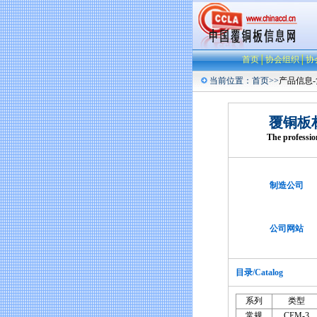
首页
│
协会组织
│
协
当前位置：
首页
>>
产品信息
覆铜板
The professi
制造公司
公司网站
目录/Catalog
系列
类型
常规
CEM-3