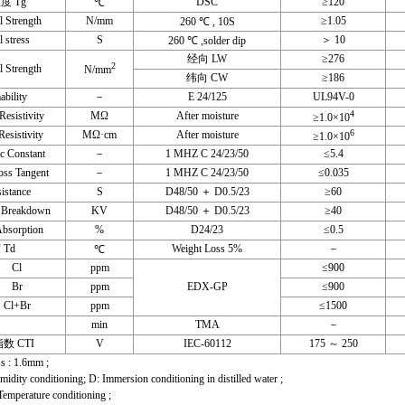
 Tg
DSC
≥120
℃
Strength
N/mm
≥1.05
260 ℃ , 10S
stress
S
＞ 10
260 ℃ ,solder dip
经向 LW
≥276
2
Strength
N/mm
纬向 CW
≥186
ility
－
E 24/125
UL94V-0
4
sistivity
MΩ
After moisture
≥1.0×10
6
istivity
MΩ·cm
After moisture
≥1.0×10
 Constant
－
1 MHZ C 24/23/50
≤5.4
 Tangent
－
1 MHZ C 24/23/50
≤0.035
stance
S
D48/50 ＋ D0.5/23
≥60
 Breakdown
KV
D48/50 ＋ D0.5/23
≥40
sorption
%
D24/23
≤0.5
Td
Weight Loss 5%
－
℃
Cl
ppm
≤900
Br
ppm
EDX-GP
≤900
Cl+Br
ppm
≤1500
min
TMA
－
 CTI
V
IEC-60112
175 ～ 250
: 1.6mm ;
ty conditioning; D: Immersion conditioning in distilled water ;
 conditioning ;