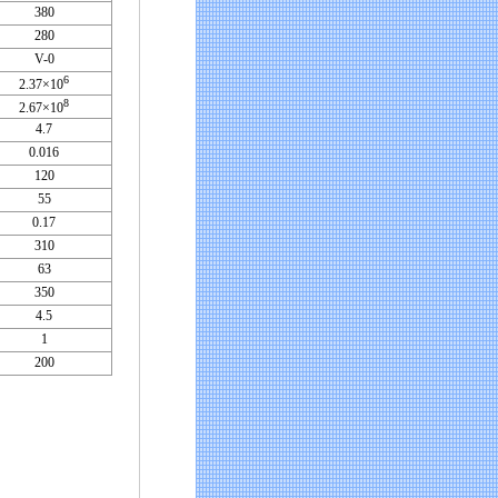
380
280
V-0
6
2.37×10
8
2.67×10
4.7
0.016
120
55
0.17
310
63
350
4.5
1
200