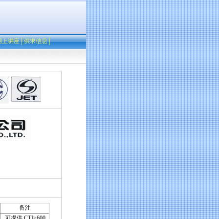
网上讲座
│
供求信息
│
备注
可提供 CTI≥600