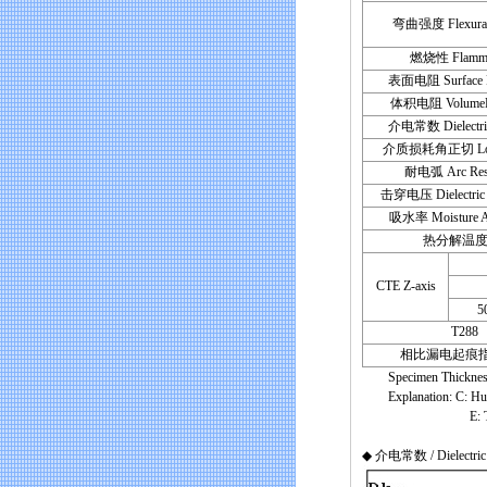
弯曲强度 Flexural 
燃烧性 Flammab
表面电阻 Surface Re
体积电阻 VolumeRes
介电常数 Dielectric
介质损耗角正切 Loss
耐电弧 Arc Resi
击穿电压 Dielectric
吸水率 Moisture Ab
热分解温度 
CTE Z-axis
5
T288
相比漏电起痕指数
Specimen Thickness 
Explanation: C: Humidi
E: Temperature
◆ 介电常数 / Dielectric 