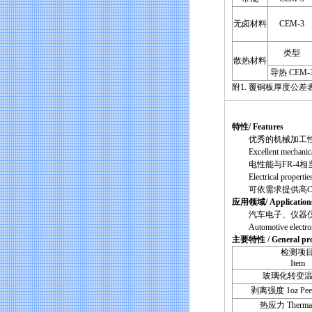
无卤材料
CEM-3
类型
散热材料
导热 CEM-
附1. 覆铜板厚度公差表 / CCL 
【H21
特性/ Features
优秀的机械加工性
Excellent mechanical pro
电性能与FR-4相当
Electrical properties 
可依需求提供高CTI的CEM-3
应用领域/ Application
汽车电子、仪器仪
Automotive electronics
主要特性 / General pro
检测项
Item
玻璃化转变温度
剥离强度 1oz Peel 
热应力 Thermal 