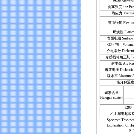
玻璃化转变温度
剥离强度 1oz Peel 
热应力 Thermal 
弯曲强度 Flexural 
燃烧性 Flammab
表面电阻 Surface Re
体积电阻 VolumeRes
介电常数 Dielectric
介质损耗角正切 Loss
耐电弧 Arc Resi
击穿电压 Dielectric
吸水率 Moisture Ab
热分解温度 
卤素含量
Halogen content
T288
相比漏电起痕指数
Specimen Thickness 
Explanation: C: Humidi
E: Temperature