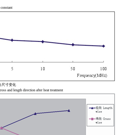
constant
向尺寸变化
oss and length direction after heat treatment