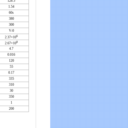
128.5
1.54
60s
380
300
V-0
6
2.37×10
8
2.67×10
4.7
0.016
120
55
0.17
335
310
30
350
1
200