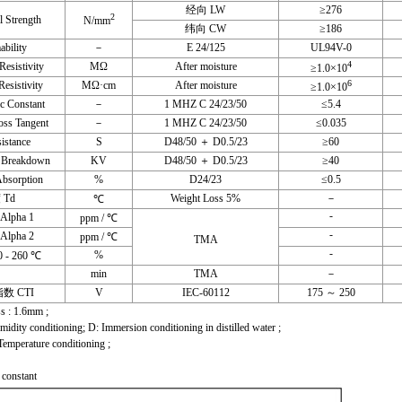
经向 LW
≥276
2
Strength
N/mm
纬向 CW
≥186
ility
－
E 24/125
UL94V-0
4
sistivity
MΩ
After moisture
≥1.0×10
6
istivity
MΩ·cm
After moisture
≥1.0×10
 Constant
－
1 MHZ C 24/23/50
≤5.4
 Tangent
－
1 MHZ C 24/23/50
≤0.035
stance
S
D48/50 ＋ D0.5/23
≥60
 Breakdown
KV
D48/50 ＋ D0.5/23
≥40
sorption
%
D24/23
≤0.5
Td
Weight Loss 5%
－
℃
-
Alpha 1
ppm / ℃
-
Alpha 2
ppm / ℃
TMA
-
%
0 - 260 ℃
min
TMA
－
 CTI
V
IEC-60112
175 ～ 250
: 1.6mm ;
ty conditioning; D: Immersion conditioning in distilled water ;
 conditioning ;
constant