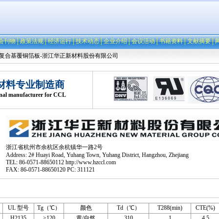
会刊物
│
政策法规
│
经济运行
│
技术动态
│
企业介绍
│
会议活动
│
书籍资料
│
文献摘要
│
-复合基覆铜箔板-浙江华正新材料股份有限公司
材料专业制造商
onal manufacturer for CCL
浙江省杭州市余杭区余杭镇华一路2号
Address: 2# Huayi Road, Yuhang Town, Yuhang District, Hangzhou, Zhejiang
TEL: 86-0571-88650112 http://www.hzccl.com
FAX: 86-0571-88650120 PC: 311121
UL 型号
Tg（℃）
颜色
Td（℃）
T288(min)
CTE(%)
H2135
≥120
黄/自然
310
1
4.5