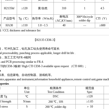
H2135hf
≥120
黄/自然
310
1
4.5
耐电压
300*10s/cycle
产品型号
Tg（℃）
热导率（W/m.K)
CTI（V）
solder dip
（AC,KV/mm）
3
HA30
≥110
1.0 ~1.5
40
—
≥600
thickness and tolerance list
35 CEM-3】
，可冲孔加工，钻孔加工钻头使用寿命可延长
cessability, punching process applicable, longer drill bit life .
，加工工艺与FR-4相同
and PCB processing similar to FR-4.
板材/ High CTI CEM-3 available upon request （CTI 600）;
s
表、信息家电、自动控制器、游戏机等。
,apparatus and instrument,information household appliances,remote control unit,game machi
perties
目
单位
检测条件
规范值
Unit
Test Condition
Spec
 Tg
DSC
≥120
℃
Strength
N/mm
≥1.05
260 ℃ , 10S
stress
S
＞ 10
260 ℃ ,solder dip