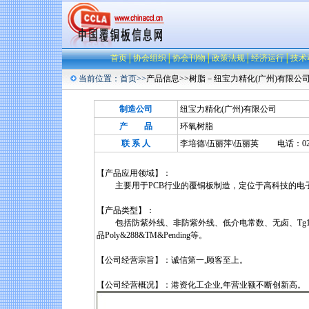
首页
│
协会组织
│
协会刊物
│
政策法规
│
经济运行
│
技术
当前位置：
首页
>>
产品信息>>树脂－纽宝力精化(广州)有限公
制造公司
纽宝力精化(广州)有限公司
产 品
环氧树脂
联 系 人
李培德\伍丽萍\伍丽英 电话：020-846876
【产品应用领域】：
主要用于PCB行业的覆铜板制造，定位于高科技的电
【产品类型】：
包括防紫外线、非防紫外线、低介电常数、无卤、Tg135
品Poly&288&TM&Pending等。
【公司经营宗旨】：诚信第一,顾客至上。
【公司经营概况】：港资化工企业,年营业额不断创新高。