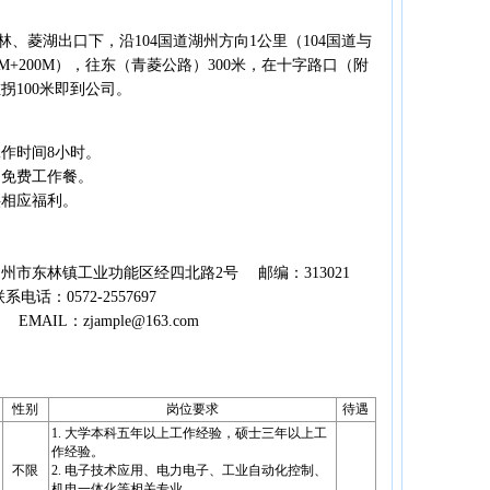
、菱湖出口下，沿104国道湖州方向1公里（104国道与
KM+200M），往东（青菱公路）300米，在十字路口（附
拐100米即到公司。
时间8小时。
免费工作餐。
相应福利。
东林镇工业功能区经四北路2号 邮编：313021
：0572-2557697
EMAIL：zjample@163.com
性别
岗位要求
待遇
1. 大学本科五年以上工作经验，硕士三年以上工
作经验。
不限
2. 电子技术应用、电力电子、工业自动化控制、
机电一体化等相关专业。