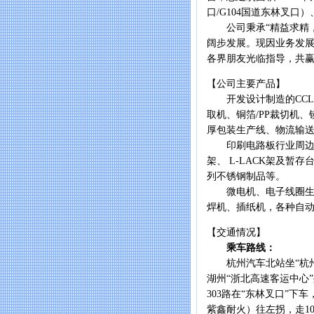
口/G104国道东林叉口
公司秉承“精益求精，追
阔步发展。现因业务发
各界朋友光临指导，共
【公司主要产品】
开发设计制造的CCL/
取机、铜箔/PP裁切机
厚包装生产线、物流输
印刷电路板行业周边设
架、 L-LACK架及暂
列不锈钢制品等。
微电机、电子线圈生产
焊机、插纸机，各种自
【交通情况】
乘车路线：
杭州汽车北站坐“杭州—
湖州“浙北高速客运中心”
303路在“东林叉口”下
紫鑫耐火）往左拐，走1