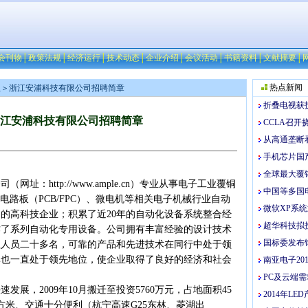
会刊物
│
政策法规
│
经济运行
│
技术动态
│
企业介绍
│
会议活动
│
书籍资料
│
文献摘要
│
热点新闻
息
＞浙江安浦科技有限公司招聘简章
折叠电视获
江安浦科技有限公司招聘简章
CCLA召
从高通垄断
手机芯片国
全球最大覆
：http://www.ample.cn）专业从事电子工业覆铜
中国等多国电
电路板（PCB/FPC）、微电机等相关电子机械行业自动
微软XP系
的高科技企业；积累了近20年的自动化设备系统整合经
超华科技拟
作了系列自动化专用设备。公司拥有丰富经验的设计技术
国标委发布
程人员二十多名，可靠的产品和先进技术在同行中处于领
率也一直处于领先地位，使企业取得了良好的经济和社会
南亚电子20
PC及云端
，2009年10月搬迁至投资5760万元，占地面积45
2014年L
平方米、交通十分便利（杭宁高速G25东林、菱湖出