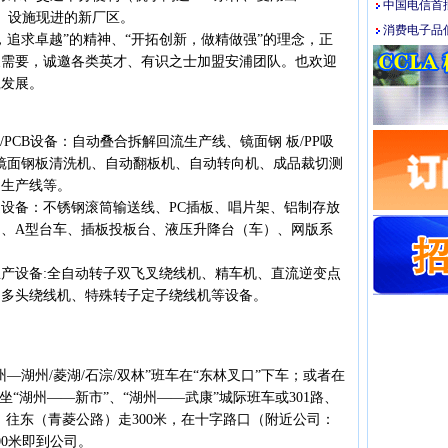
中国电信首
）、设施现进的新厂区。
消费电子品低
求卓越”的精神、“开拓创新，做精做强”的理念，正
展需要，诚邀各类英才、有识之士加盟安浦团队。也欢迎
赢发展。
PCB设备：自动叠合拆解回流生产线、镜面钢 板/PP吸
、镜面钢板清洗机、自动翻板机、自动转向机、成品裁切测
送生产线等。
备：不锈钢滚筒输送线、PC插板、唱片架、铝制存放
存台、A型台车、插板投板台、液压升降台（车）、网版系
设备:全自动转子双飞叉绕线机、精车机、直流逆变点
动多头绕线机、特殊转子定子绕线机等设备。
湖州/菱湖/石淙/双林”班车在“东林叉口”下车；或者在
坐“湖州——新市”、“湖州——武康”城际班车或301路、
车，往东（青菱公路）走300米，在十字路口（附近公司：
00米即到公司。