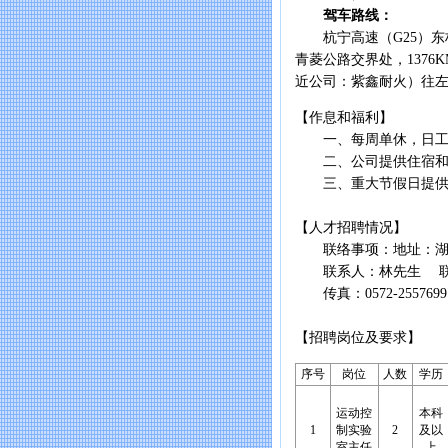
驾车路线：
杭宁高速（G25）东林
青菱公路交界处，1376
近公司：紫鑫耐火）往左
【作息和福利】
一、每周单休，日工作
二、公司提供住宿和
三、重大节假日提供
【人才招聘情况】
联络事项：地址：湖州市
联系人：林先生 联系电话
传真：0572-2557699 
【招聘岗位及要求】
序号
岗位
人数
学历
运动控
本科
1
制实验
2
及以
室主任
上