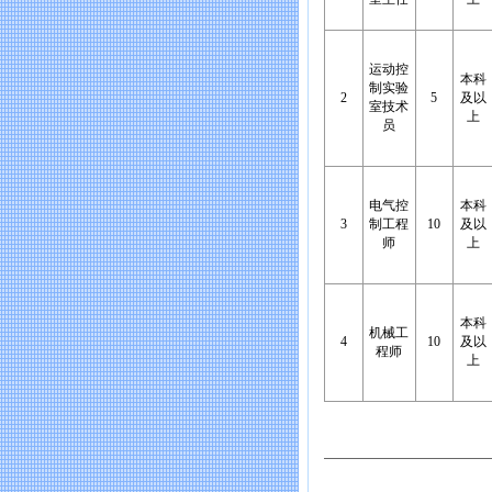
运动控
本科
制实验
2
5
及以
室技术
上
员
电气控
本科
3
制工程
10
及以
师
上
本科
机械工
4
10
及以
程师
上
浙江安浦