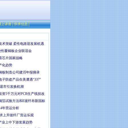
网上讲座
│
供求信息
│
技术突破 柔性电路迎发展机遇
开挠性覆铜板企业联谊会
看芯片国家战略
产化趋势
铜板制造公司建滔年报摘录
子防盗产品在美遭遇“337”
统退市引发换机潮
投资5千万元对PCB生产线技改
铜箔试验方法和E玻纤布新国标
14年营运分析
需求上升玻纤厂营运乐观
ED产业上中下游发展趋势