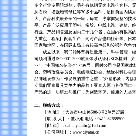
多个行业专用阻燃剂，另外有低烟无卤电缆护套料、
灰石粉、增强增韧母粒等30多个品种，是目前国内镁
大、产品种类最齐全的一家，每道工序掌握完整的技
平。产品广泛应用于塑料、橡胶、电线电缆、建材、
行业。产品销售遍及国内二十几个省，在国内有很高
为重点工程项目配套生产。同时产品也销往韩国、日本
国家和地区，在国际市场上有较高声誉和较强的竞争
成立以来，我们始终坚持质量第一、科学管理，经
司顺利通过ISO9001:2000质量体系认证和SGS检测
业”、“中国知名信誉企业”称号；同时公司也是国家建
会、塑料改性委员会、电线电缆协会、绝缘材料协会
品牌建设作为工作发展的重中之重，“外塑形象，内修
立我们亚泰最具竞争力的品牌！亚泰人愿与各位同仁
产品的进一步研发与推广，为创造环保、健康的人类
二、联络方式：
【地 址】：大连市中山路588-3号2单元27层
【联 系 人】：董小姐 电话：0411-82659500
【邮 箱】：dalianyataihr@163.com
【公司网址】：www.dlyatai.cn