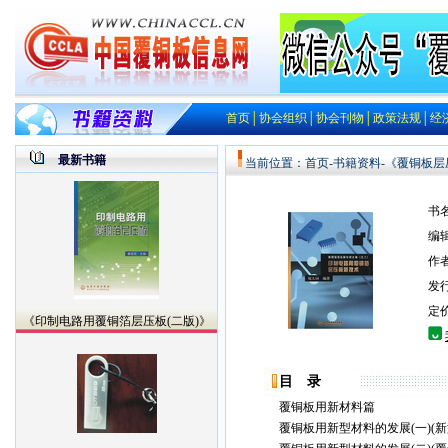
首页
│
协会组织
│
协会刊物
│
政策法规
│
经
最新书籍
当前位置：
首页
-
书籍资料
-《覆铜板
书
编
作
发
定价
《印制电路用覆铜箔层压板(二版)》
目 录
覆铜板用新材料篇
覆铜板用新型材料的发展(一)(新