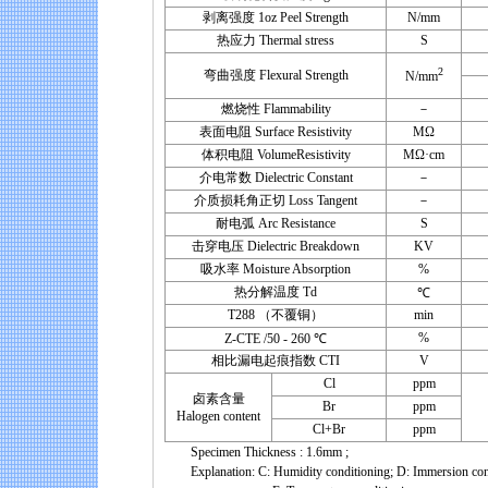
剥离强度 1oz Peel Strength
N/mm
热应力 Thermal stress
S
2
弯曲强度 Flexural Strength
N/mm
燃烧性 Flammability
－
表面电阻 Surface Resistivity
MΩ
体积电阻 VolumeResistivity
MΩ·cm
介电常数 Dielectric Constant
－
介质损耗角正切 Loss Tangent
－
耐电弧 Arc Resistance
S
击穿电压 Dielectric Breakdown
KV
吸水率 Moisture Absorption
%
热分解温度 Td
℃
T288 （不覆铜）
min
%
Z-CTE /50 - 260 ℃
相比漏电起痕指数 CTI
V
Cl
ppm
卤素含量
Br
ppm
Halogen content
Cl+Br
ppm
Specimen Thickness : 1.6mm ;
Explanation: C: Humidity conditioning; D: Immersion condit