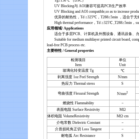
Tg≥150℃ （DSC）
UV Blocking与 AOI兼容可提高PCB生产效率
UV Blocking and AOI compatible,so as to increase producti
优异的耐热性，Td ≥325℃，T288≥5min ，适合于
High thermal performance，Td ≥325℃ ,T288≥5min，suitabl
应用领域/ Applications
适合于多层PCB、计算机及外围设备、通讯设备、办
Suitable for medium multilayer printed circuit board, com
lead-free PCB process etc.
主要特性 / General properties
检测项目
单位
Item
Unit
玻璃化转变温度 Tg
℃
剥离强度 1oz Peel Strength
N/mm
热应力 Thermal stress
S
2
弯曲强度 Flexural Strength
N/mm
燃烧性 Flammability
－
表面电阻 Surface Resistivity
MΩ
体积电阻 VolumeResistivity
MΩ·cm
介电常数 Dielectric Constant
－
介质损耗角正切 Loss Tangent
－
耐电弧 Arc Resistance
S