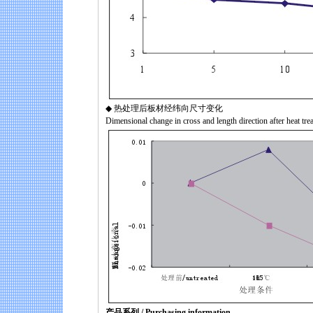
◆ 热处理后板材经纬向尺寸变化
Dimensional change in cross and length direction after heat tre
产品系列 / Purchasing information