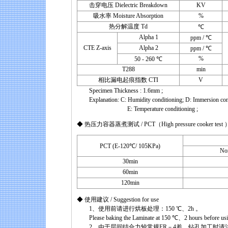
击穿电压 Dielectric Breakdown
KV
吸水率 Moisture Absorption
%
热分解温度 Td
℃
Alpha 1
ppm / ℃
CTE Z-axis
Alpha 2
ppm / ℃
%
50 - 260 ℃
T288
min
相比漏电起痕指数 CTI
V
Specimen Thickness : 1.6mm ;
Explanation: C: Humidity conditioning; D: Immersion condit
E: Temperature conditioning ;
◆ 热压力容器蒸煮测试 / PCT（High pressure cooker test 
PCT (E-120℃/ 105KPa)
No
30min
60min
120min
◆ 使用建议 / Suggestion for use
1、使用前请进行烘板处理：150 ℃、2h 。
Please baking the Laminate at 150 ℃、2 hours before usi
2、由于层间结合力较常规FR－4差，钻孔加工时请