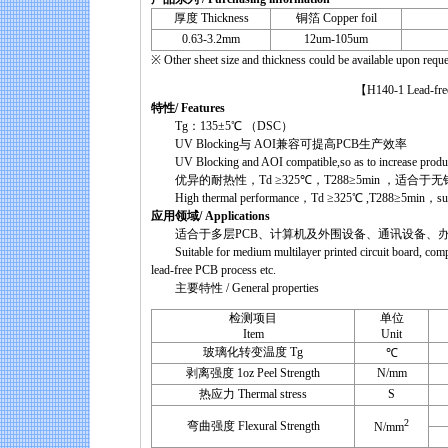
厚度 Thickness
铜箔 Copper foil
0.63-3.2mm
12um-105um
※ Other sheet size and thickness could be available upon reque
【H140-1 Lead-free Anti
特性/ Features
Tg：135±5℃ （DSC）
UV Blocking与 AOI兼容可提高PCB生产效率
UV Blocking and AOI compatible,so as to increase producti
优异的耐热性，Td ≥325℃，T288≥5min ，适合于
High thermal performance，Td ≥325℃ ,T288≥5min，suitabl
应用领域/ Applications
适合于多层PCB、计算机及外围设备、通讯设备、办
Suitable for medium multilayer printed circuit board, com
lead-free PCB process etc.
主要特性 / General properties
检测项目
单位
Item
Unit
玻璃化转变温度 Tg
℃
剥离强度 1oz Peel Strength
N/mm
热应力 Thermal stress
S
2
弯曲强度 Flexural Strength
N/mm