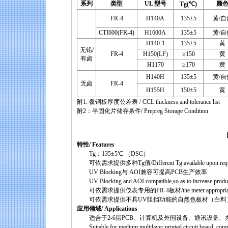
系列
类型
UL
型号
颜
Tg
(℃)
FR-4
H140A
135±5
黄/自
CTI600(FR-4)
H1600A
135±5
黄/自
H140-1
135±5
黄
无铅/
FR-4
H150(LF)
≥150
黄
有卤
H1170
≥170
黄
H140H
135±5
黄/自
无卤
FR-4
H155H
150±5
黄
附1. 覆铜板厚度公差表 / CCL thickness and tolerance list
附2：半固化片储存条件/ Prepreg Storage Condition
【H140
特性/ Features
Tg：135±5℃ （DSC）
可依需求提供多种Tg值/Different Tg available upon req
UV Blocking与 AOI兼容可提高PCB生产效率
UV Blocking and AOI compatible,so as to increase producti
可依需求提供仪表专用的FR-4板材/the meter appropriative F
可依需求提供不具UV阻挡功能的自然色板材（白料）/No UV Blockin
应用领域/ Applications
适合于2-6层PCB、计算机及外围设备、通讯设备、
Suitable for medium multilayer printed circuit board, comp