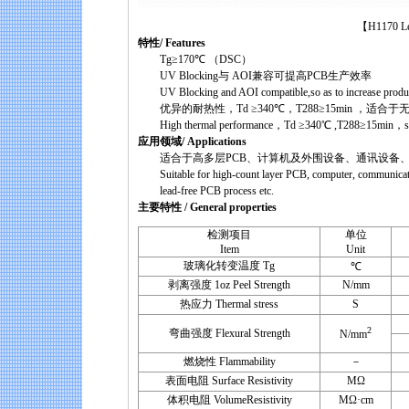
【H1170 Lead-fr
特性/ Features
Tg≥170℃ （DSC）
UV Blocking与 AOI兼容可提高PCB生产效率
UV Blocking and AOI compatible,so as to increase producti
优异的耐热性，Td ≥340℃，T288≥15min ，适合
High thermal performance，Td ≥340℃ ,T288≥15min，suita
应用领域/ Applications
适合于高多层PCB、计算机及外围设备、通讯设备、
Suitable for high-count layer PCB, computer, communicat
lead-free PCB process etc.
主要特性 / General properties
检测项目
单位
Item
Unit
玻璃化转变温度 Tg
℃
剥离强度 1oz Peel Strength
N/mm
热应力 Thermal stress
S
2
弯曲强度 Flexural Strength
N/mm
燃烧性 Flammability
－
表面电阻 Surface Resistivity
MΩ
体积电阻 VolumeResistivity
MΩ·cm