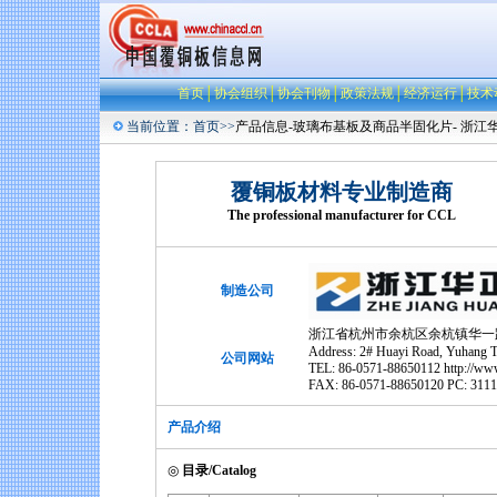
首页
│
协会组织
│
协会刊物
│
政策法规
│
经济运行
│
技术
当前位置：
首页
>>
产品信息-玻璃布基板及商品半固化片- 浙江
覆铜板材料专业制造商
The professional manufacturer for CCL
制造公司
浙江省杭州市余杭区余杭镇华一
Address: 2# Huayi Road, Yuhang T
公司网站
TEL: 86-0571-88650112 http://ww
FAX: 86-0571-88650120 PC: 311
产品介绍
◎
目录/Catalog