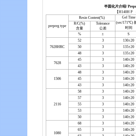
半固化片介绍/ Prepreg 
【H140H P （UV Prep
Gel Time
Resin Content(%)
(sec/171℃)
R/C(%)
Tolerance
prepreg type
时间
含量
公差
%
±
S
52
3
130±20
7628HRC
50
3
135±20
48
3
135±20
45
3
140±20
7628
43
3
140±20
48
3
140±20
1506
45
3
140±20
43
3
140±20
58
3
140±20
57
3
140±20
2116
55
3
140±20
53
3
140±20
50
3
140±20
68
3
140±20
65
3
140±20
1080