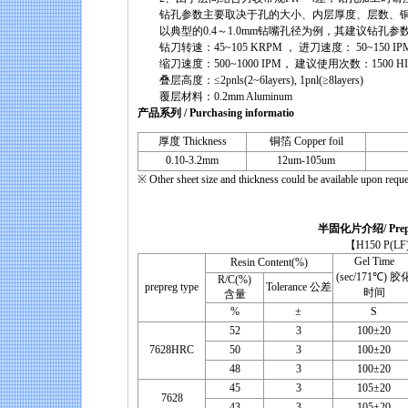
钻孔参数主要取决于孔的大小、内层厚度、层数、铜
以典型的0.4～1.0mm钻嘴孔径为例，其建议钻孔参
钻刀转速：45~105 KRPM ， 进刀速度： 50~150 IP
缩刀速度：500~1000 IPM， 建议使用次数：1500 HI
叠层高度：≤2pnls(2~6layers), 1pnl(≥8layers)
覆层材料：0.2mm Aluminum
产品系列 / Purchasing informatio
厚度 Thickness
铜箔 Copper foil
0.10-3.2mm
12um-105um
※ Other sheet size and thickness could be available upon reque
半固化片介绍/ Prepreg
【H150 P(LF) （UV Pr
Gel Time
Resin Content(%)
(sec/171℃) 胶
R/C(%)
prepreg type
Tolerance 公差
时间
含量
%
±
S
52
3
100±20
7628HRC
50
3
100±20
48
3
100±20
45
3
105±20
7628
43
3
105±20