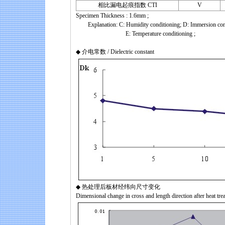
相比漏电起痕指数 CTI
V
Specimen Thickness : 1.6mm ;
Explanation: C: Humidity conditioning; D: Immersion condit
E: Temperature conditioning ;
◆ 介电常数 / Dielectric constant
◆ 热处理后板材经纬向尺寸变化
Dimensional change in cross and length direction after heat tre