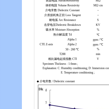
表面电阻 SurfaceResistivity
MΩ
体积电阻 Volume Resistivity
MΩ·cm
介电常数 Dielectric Constant
－
介质损耗角正切 Loss Tangent
－
耐电弧 Arc Resistance
S
击穿电压Dielectric Breakdown
KV
吸水率 Moisture Absorption
%
热分解温度 Td
℃
Alpha 1
ppm / ℃
CTE Z-axis
Alpha 2
ppm / ℃
%
50 - 260 ℃
T288
min
相比漏电起痕指数 CTI
V
Specimen Thickness : 1.6mm ;
Explanation: C: Humidity conditioning; D: Immersion condit
E: Temperature conditioning ;
◆ 介电常数 / Dielectric constant