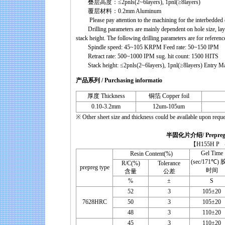
叠层高度：≤2pnls(2~6layers), 1pnl(≥8layers)
覆层材料：0.2mm Aluminum
Please pay attention to the machining for the interbedded e
Drilling parameters are mainly dependent on hole size, laye
stack height. The following drilling parameters are for referenc
Spindle speed: 45~105 KRPM Feed rate: 50~150 IPM
Retract rate: 500~1000 IPM sug. hit count: 1500 HITS
Stack height: ≤2pnls(2~6layers), 1pnl(≥8layers) Entry M
产品系列 / Purchasing informatio
厚度 Thickness
铜箔 Copper foil
0.10-3.2mm
12um-105um
※ Other sheet size and thickness could be available upon reque
半固化片介绍/ Prepreg instru
【H155H P （UV Prep
Gel Time
Resin Content(%)
(sec/171℃)
R/C(%)
Tolerance
prepreg type
时间
含量
公差
%
±
S
52
3
105±20
7628HRC
50
3
105±20
48
3
110±20
45
3
110±20