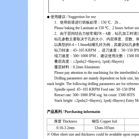
◆ 使用建议 / Suggestion for use
1、使用前请进行烘板处理：150 ℃、2h 。
Please baking the Laminate at 150 ℃、2 hours before usi
2、由于层间结合力较常规FR－4差，钻孔加工时请
钻孔参数主要取决于孔的大小、内层厚度、层数、铜
以典型的0.4～1.0mm钻嘴孔径为例，其建议钻孔参
钻刀转速：45~105 KRPM ， 进刀速度： 50~150 IP
缩刀速度：500~1000 IPM， 建议使用次数：1500 HI
叠层高度：≤2pnls(2~6layers), 1pnl(≥8layers)
覆层材料：0.2mm Aluminum
Please pay attention to the machining for the interbedded e
Drilling parameters are mainly dependent on hole size, laye
stack height. The following drilling parameters are for referenc
Spindle speed: 45~105 KRPM Feed rate: 50~150 IPM
Retract rate: 500~1000 IPM sug. hit count: 1500 HITS
Stack height: ≤2pnls(2~6layers), 1pnl(≥8layers) Entry M
产品系列 / Purchasing informatio
厚度 Thickness
铜箔 Copper foil
0.10-3.2mm
12um-105um
※ Other sheet size and thickness could be available upon reque