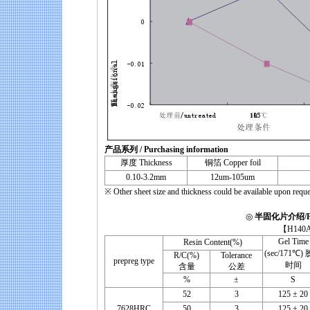
产品系列 / Purchasing information
厚度 Thickness
铜箔 Copper foil
0.10-3.2mm
12um-105um
※ Other sheet size and thickness could be available upon reque
◎
半固化片介绍/Prep
【H140AP (UV Prep
Gel Time
Resin Content(%)
(sec/171℃)
R/C(%)
Tolerance
prepreg type
时间
含量
公差
%
±
S
52
3
125 ± 20
7628HRC
50
3
125 ± 20