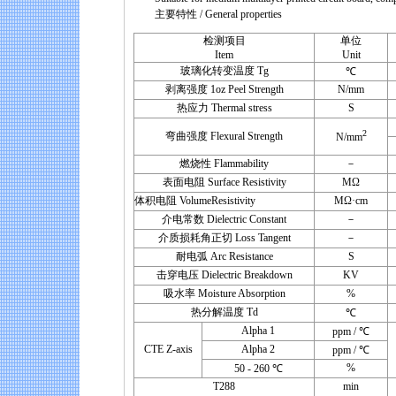
主要特性 / General properties
检测项目
单位
Item
Unit
玻璃化转变温度 Tg
℃
剥离强度 1oz Peel Strength
N/mm
热应力 Thermal stress
S
2
弯曲强度 Flexural Strength
N/mm
燃烧性 Flammability
－
表面电阻 Surface Resistivity
MΩ
体积电阻 VolumeResistivity
MΩ·cm
介电常数 Dielectric Constant
－
介质损耗角正切 Loss Tangent
－
耐电弧 Arc Resistance
S
击穿电压 Dielectric Breakdown
KV
吸水率 Moisture Absorption
%
热分解温度 Td
℃
Alpha 1
ppm / ℃
CTE Z-axis
Alpha 2
ppm / ℃
%
50 - 260 ℃
T288
min