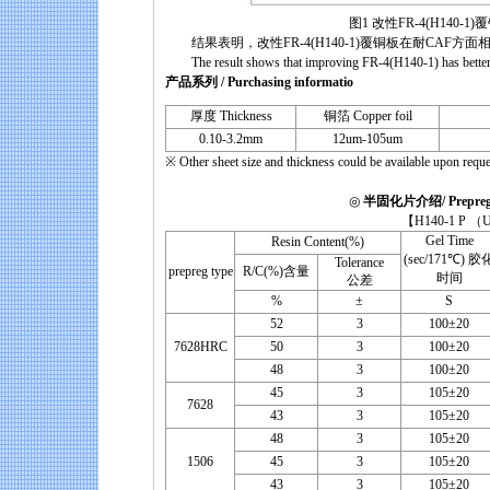
图1 改性FR-4(H140-1)覆铜板与普
结果表明，改性FR-4(H140-1)覆铜板在耐CAF方面
The result shows that improving FR-4(H140-1) has better 
产品系列 / Purchasing informatio
厚度 Thickness
铜箔 Copper foil
0.10-3.2mm
12um-105um
※ Other sheet size and thickness could be available upon reque
◎
半固化片介绍/ Prepreg i
【H140-1 P （UV Prep
Gel Time
Resin Content(%)
(sec/171℃) 胶
Tolerance
prepreg type
R/C(%)含量
时间
公差
%
±
S
52
3
100±20
7628HRC
50
3
100±20
48
3
100±20
45
3
105±20
7628
43
3
105±20
48
3
105±20
1506
45
3
105±20
43
3
105±20