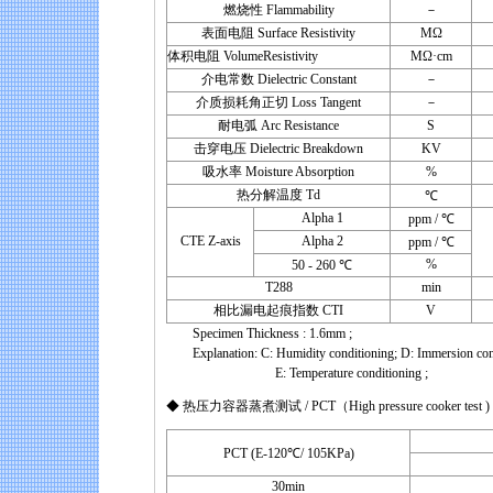
燃烧性 Flammability
－
表面电阻 Surface Resistivity
MΩ
体积电阻 VolumeResistivity
MΩ·cm
介电常数 Dielectric Constant
－
介质损耗角正切 Loss Tangent
－
耐电弧 Arc Resistance
S
击穿电压 Dielectric Breakdown
KV
吸水率 Moisture Absorption
%
热分解温度 Td
℃
Alpha 1
ppm / ℃
CTE Z-axis
Alpha 2
ppm / ℃
%
50 - 260 ℃
T288
min
相比漏电起痕指数 CTI
V
Specimen Thickness : 1.6mm ;
Explanation: C: Humidity conditioning; D: Immersion condit
E: Temperature conditioning ;
◆ 热压力容器蒸煮测试 / PCT（High pressure cooker test )
PCT (E-120℃/ 105KPa)
30min