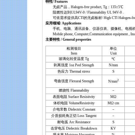
特性/ Features
无卤产品，Halogen-free product, Tg：135±5℃
阻燃性达到UL94V-0 / Flammability UL 94V-0 .
可依需求提供高CTI的无卤板材/ High CTI Halogen-free produc
应用领域/ Applications
手机、电脑、通讯设备、仪器仪表、摄像机、电视
Mobile phone, Computer,Communication equipment , Instru
主要特性 / General properties
检测项目
单位
Item
Unit
玻璃化转变温度 Tg
℃
剥离强度 1oz Peel Strength
N/mm
热应力 Thermal stress
S
2
弯曲强度 Flexural Strength
N/mm
燃烧性 Flammability
－
表面电阻 Surface Resistivity
MΩ
体积电阻 VolumeResistivity
MΩ·cm
介电常数 Dielectric Constant
－
介质损耗角正切 Loss Tangent
－
耐电弧 Arc Resistance
S
击穿电压 Dielectric Breakdown
KV
吸水率 Moisture Absorption
%