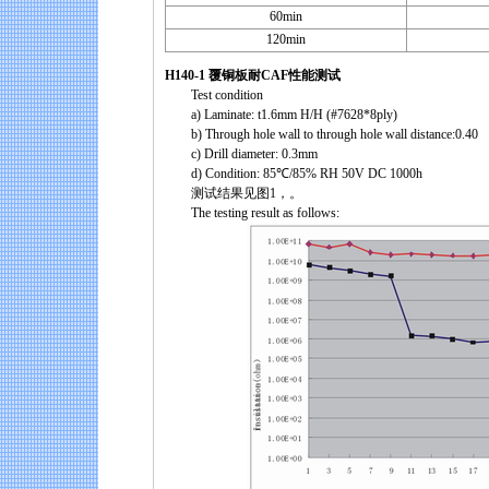
60min
120min
H140-1 覆铜板耐CAF性能测试
Test condition
a) Laminate: t1.6mm H/H (#7628*8ply)
b) Through hole wall to through hole wall distance:0.40
c) Drill diameter: 0.3mm
d) Condition: 85℃/85% RH 50V DC 1000h
测试结果见图1，。
The testing result as follows: