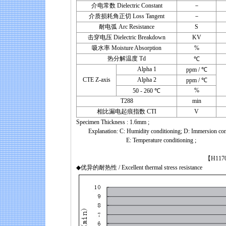
介电常数 Dielectric Constant
－
介质损耗角正切 Loss Tangent
－
耐电弧 Arc Resistance
S
击穿电压 Dielectric Breakdown
KV
吸水率 Moisture Absorption
%
热分解温度 Td
℃
Alpha 1
ppm / ℃
CTE Z-axis
Alpha 2
ppm / ℃
%
50 - 260 ℃
T288
min
相比漏电起痕指数 CTI
V
Specimen Thickness : 1.6mm ;
Explanation: C: Humidity conditioning; D: Immersion condit
E: Temperature conditioning ;
【H1170 Lead-fr
◆优异的耐热性 / Excellent thermal stress resistance