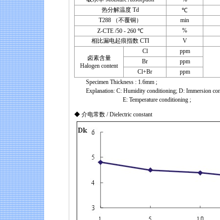
热分解温度 Td
℃
T288 （不覆铜）
min
%
Z-CTE /50 - 260 ℃
相比漏电起痕指数 CTI
V
Cl
ppm
卤素含量
Br
ppm
Halogen content
Cl+Br
ppm
Specimen Thickness : 1.6mm ;
Explanation: C: Humidity conditioning; D: Immersion condit
E: Temperature conditioning ;
◆ 介电常数 / Dielectric constant