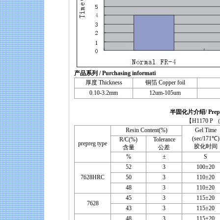
产品系列 / Purchasing informati
厚度 Thickness
铜箔 Copper foil
0.10-3.2mm
12um-105um
半固化片介绍/ Prepreg
【H1170 P （UV Prep
Resin Content(%)
Gel Time
(sec/171℃)
R/C(%)
Tolerance
prepreg type
胶化时间
含量
公差
%
±
S
52
3
100±20
7628HRC
50
3
110±20
48
3
110±20
45
3
115±20
7628
43
3
115±20
48
3
115±20