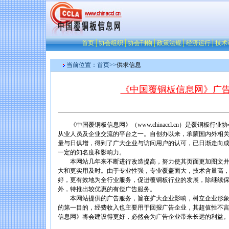
首页
│
协会组织
│
协会刊物
│
政策法规
│
经济运行
│
技术
当前位置：
首页
>>
供求信息
《中国覆铜板信息网》广
《中国覆铜板信息网》（www.chinaccl.cn）是覆铜板行
从业人员及企业交流的平台之一。自创办以来，承蒙国内外相
量与日俱增，得到了广大企业与访问用户的认可，已日渐走向
一定的知名度和影响力。
本网站几年来不断进行改造提高，努力使其页面更加图文并
大和更实用及时。由于专业性强，专业覆盖面大，技术含量高
好，更有效地为全行业服务，促进覆铜板行业的发展，除继续
外，特推出较优惠的有偿广告服务。
本网站提供的广告服务，旨在扩大企业影响，树立企业形象
的第一目的，经费收入也主要用于回报广告企业，其超值性不
信息网》将会建设得更好，必然会为广告企业带来长远的利益