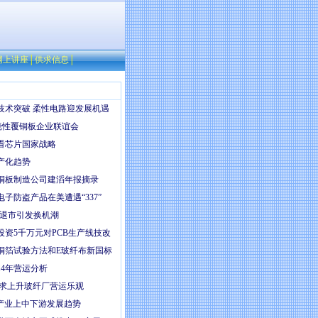
网上讲座
│
供求信息
│
技术突破 柔性电路迎发展机遇
开挠性覆铜板企业联谊会
看芯片国家战略
产化趋势
铜板制造公司建滔年报摘录
子防盗产品在美遭遇“337”
统退市引发换机潮
投资5千万元对PCB生产线技改
铜箔试验方法和E玻纤布新国标
14年营运分析
需求上升玻纤厂营运乐观
ED产业上中下游发展趋势