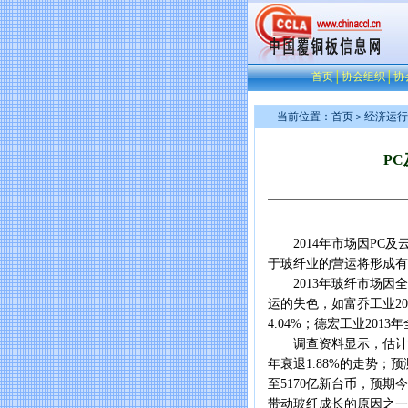
首页
│
协会组织
│
协
当前位置：
首页
＞
经济运行
P
2014年市场因PC及
于玻纤业的营运将形成有
2013年玻纤市场因全球
运的失色，如富乔工业201
4.04%；德宏工业2013年
调查资料显示，估计201
年衰退1.88%的走势；预
至5170亿新台币，预期
带动玻纤成长的原因之一