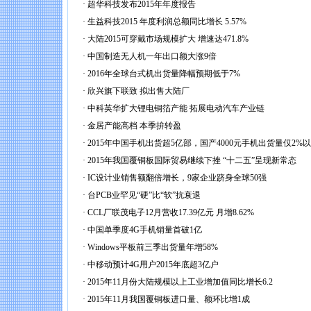
·
超华科技发布2015年年度报告
·
生益科技2015 年度利润总额同比增长 5.57%
·
大陆2015可穿戴市场规模扩大 增速达471.8%
·
中国制造无人机一年出口额大涨9倍
·
2016年全球台式机出货量降幅预期低于7%
·
欣兴旗下联致 拟出售大陆厂
·
中科英华扩大锂电铜箔产能 拓展电动汽车产业链
·
金居产能高档 本季拚转盈
·
2015年中国手机出货超5亿部，国产4000元手机出货量仅2%
·
2015年我国覆铜板国际贸易继续下挫 “十二五”呈现新常态
·
IC设计业销售额翻倍增长，9家企业跻身全球50强
·
台PCB业罕见“硬”比“软”抗衰退
·
CCL厂联茂电子12月营收17.39亿元 月增8.62%
·
中国单季度4G手机销量首破1亿
·
Windows平板前三季出货量年增58%
·
中移动预计4G用户2015年底超3亿户
·
2015年11月份大陆规模以上工业增加值同比增长6.2
·
2015年11月我国覆铜板进口量、额环比增1成