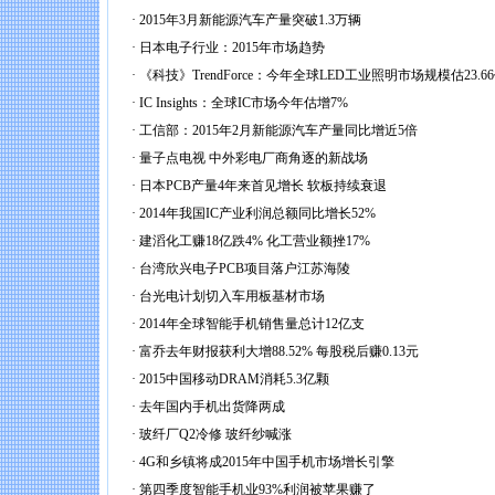
·
2015年3月新能源汽车产量突破1.3万辆
·
日本电子行业：2015年市场趋势
·
《科技》TrendForce：今年全球LED工业照明市场规模估23.6
·
IC Insights：全球IC市场今年估增7%
·
工信部：2015年2月新能源汽车产量同比增近5倍
·
量子点电视 中外彩电厂商角逐的新战场
·
日本PCB产量4年来首见增长 软板持续衰退
·
2014年我国IC产业利润总额同比增长52%
·
建滔化工赚18亿跌4% 化工营业额挫17%
·
台湾欣兴电子PCB项目落户江苏海陵
·
台光电计划切入车用板基材市场
·
2014年全球智能手机销售量总计12亿支
·
富乔去年财报获利大增88.52% 每股税后赚0.13元
·
2015中国移动DRAM消耗5.3亿颗
·
去年国内手机出货降两成
·
玻纤厂Q2冷修 玻纤纱喊涨
·
4G和乡镇将成2015年中国手机市场增长引擎
·
第四季度智能手机业93%利润被苹果赚了