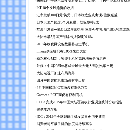
·
未来25年全球电源投资将增11.4万亿美元 可再生能源凸显成
·
IoT 10个发展趋势的数据
·
汇率跌破100日元/美元，日本制造业或出现2位数减益
·
日本PCB产额连5个月衰退、软板惨摔2成
·
苹果引发新一轮OLED屏幕热潮 三星今年将增产50%独享蛋糕
·
大陆市场5月国产品牌出货份额90.6%
·
2018年物联网设备数量将超过手机
·
iPhone供应链只有3.95%来自大陆
·
缺乏核心创新，智能手机的高速增长走向尾声
·
外媒：中国2035年将成全球最大无人驾驶汽车市场
·
大陆电视厂加速布局海外
·
四月中国智能机市场占有率出炉
·
4月中国移动4G市场占有率达73%
·
Gartner：PC厂商仍有获利商机
·
CCLA完成2015年中国大陆覆铜板行业调查统计分析报告
·
健鼎攻汽车板
·
IDC：2015年全球智能手机发货量创历史新高
·
消费者对平板手机的热度将持续高涨