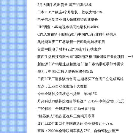
·
5月大陆手机出货量 国产品牌占8成
·
日本PCB产额连4个月增长，软板大增26%
·
电子信息制造业四大领域有望迅速增长
·
IHS调查：4K电视市场同比增长约400％
·
CPCA发布第十四届(2014)中国PCB行业排行榜信息
·
奥特斯重庆工厂将增新一代印刷电路板项目
·
首届中国电子材料行业“50强”排行榜出炉
·
陕西生益科技有限公司“印制电路板用覆铜板产业化项目（一
·
新能源车产销增速赶超燃油车 整车市场带旺零部件需求
·
华为：中国ICT投入增长率将创新高
·
日商PCB厂逐步淡出台湾 志超将买下台湾日立化成高雄
·
盘点：工业自动化市场十大数据
·
今年全球触控面板总出货量，年增13%
·
丹邦科技PI膜募投项目即将达产 2015年净利或增1.5亿元
·
产经解析－全球玻纤纱 启动长多行情
·
“机器换人”潮起 正在珠三角揭开序幕
·
厦门LED灯出口至美国遭退运 企业损失近十万元
·
研调：2020年全球联网车将占75%，自动驾驶步量产