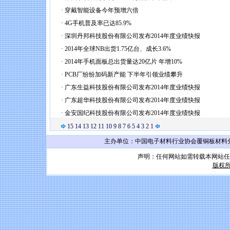
·
穿戴智能设备今年预增六倍
·
4G手机普及率已达85.9%
·
深圳丹邦科技股份有限公司发布2014年度业绩快报
·
2014年全球NB出货1.75亿台、成长3.6%
·
2014年手机面板总出货量达20亿片 年增10%
·
PCB厂纷纷加码新产能 下半年引领业绩攀升
·
广东生益科技股份有限公司发布2014年度业绩快报
·
广东超华科技股份有限公司发布2014年度业绩快报
·
金安国纪科技股份有限公司发布2014年度业绩快报
15
14
13
12
11
10
9
8
7
6
5
4
3
2
1
主办单位：中国电子材料行业协会覆铜板材料分会 联系
声明：任何网站如需转载本网站任
版权