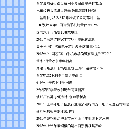
·
台光最看好云端设备用高频耐高温基材市场
·
汽车板进入需求大旺季 敬鹏等获利走强
·
生益科技拟5亿人民币增资子公司苏州生益
·
IDC预计今年中国智能手机销量仅增1.2%
·
国内汽车市场增长继续放缓
·
2015年智慧连网家电市场可望飙速成长
·
周子学:2015汽车电子芯片占全球销售8.3%
·
2015年“中国芯”国内手机市场份额有望提升至20%
·
耀华7月营收创半年新高
·
冰箱市场展开市场增量战 上半年销额增5.5%
·
台光电Q2毛利率再攀历史高点
·
6月份北美PCB业务回暖
·
2台郡第2季营收创历年同期新高
·
玻纤厂富乔Q2毛利率 创16季新高
·
2015年上半年电子信息行业经济运行情况：电子制造业增加值增
·
建滔积层板中期业绩理想
·
2015年覆铜板深沪上市公司上半年业绩不容乐观
·
2015年上半年覆铜板的进出口形势极其严峻