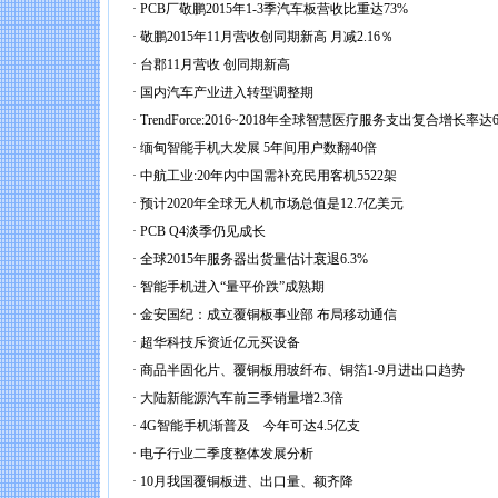
·
PCB厂敬鹏2015年1-3季汽车板营收比重达73%
·
敬鹏2015年11月营收创同期新高 月减2.16％
·
台郡11月营收 创同期新高
·
国内汽车产业进入转型调整期
·
TrendForce:2016~2018年全球智慧医疗服务支出复合增长率达
·
缅甸智能手机大发展 5年间用户数翻40倍
·
中航工业:20年内中国需补充民用客机5522架
·
预计2020年全球无人机市场总值是12.7亿美元
·
PCB Q4淡季仍见成长
·
全球2015年服务器出货量估计衰退6.3%
·
智能手机进入“量平价跌”成熟期
·
金安国纪：成立覆铜板事业部 布局移动通信
·
超华科技斥资近亿元买设备
·
商品半固化片、覆铜板用玻纤布、铜箔1-9月进出口趋势
·
大陆新能源汽车前三季销量增2.3倍
·
4G智能手机渐普及 今年可达4.5亿支
·
电子行业二季度整体发展分析
·
10月我国覆铜板进、出口量、额齐降