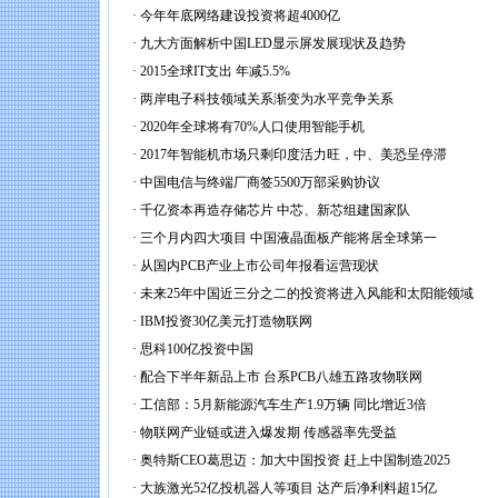
·
今年年底网络建设投资将超4000亿
·
九大方面解析中国LED显示屏发展现状及趋势
·
2015全球IT支出 年减5.5%
·
两岸电子科技领域关系渐变为水平竞争关系
·
2020年全球将有70%人口使用智能手机
·
2017年智能机市场只剩印度活力旺，中、美恐呈停滞
·
中国电信与终端厂商签5500万部采购协议
·
千亿资本再造存储芯片 中芯、新芯组建国家队
·
三个月内四大项目 中国液晶面板产能将居全球第一
·
从国内PCB产业上市公司年报看运营现状
·
未来25年中国近三分之二的投资将进入风能和太阳能领域
·
IBM投资30亿美元打造物联网
·
思科100亿投资中国
·
配合下半年新品上市 台系PCB八雄五路攻物联网
·
工信部：5月新能源汽车生产1.9万辆 同比增近3倍
·
物联网产业链或进入爆发期 传感器率先受益
·
奥特斯CEO葛思迈：加大中国投资 赶上中国制造2025
·
大族激光52亿投机器人等项目 达产后净利料超15亿