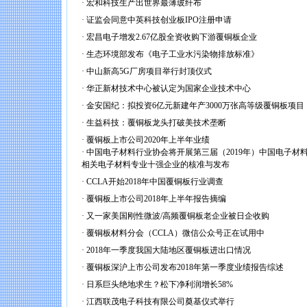
·
宏和科技生产出世界最薄玻纤布
·
证监会同意中英科技创业板IPO注册申请
·
宏昌电子增发2.67亿股全资收购下游覆铜板企业
·
生态环境部发布《电子工业水污染物排放标准》
·
中山新高5G厂房项目举行封顶仪式
·
华正新材技术中心被认定为国家企业技术中心
·
金安国纪：拟投资6亿元新建年产3000万张高等级覆铜板项目
·
生益科技：覆铜板龙头打破美技术垄断
·
覆铜板上市公司2020年上半年业绩
·
中国电子材料行业协会将开展第三届（2019年）中国电子材料
相关电子材料专业十强企业的核准与发布
·
CCLA开始2018年中国覆铜板行业调查
·
覆铜板上市公司2018年上半年报告摘编
·
又一家美国刚性微波/高频覆铜板老企业被日企收购
·
覆铜板材料分会（CCLA）微信公众号正在试用中
·
2018年一季度我国大陆地区覆铜板进出口情况
·
覆铜板深沪上市公司发布2018年第一季度业绩报告综述
·
日系巨头绝地求生？松下净利润增长58%
·
江西联茂电子科技有限公司奠基仪式举行