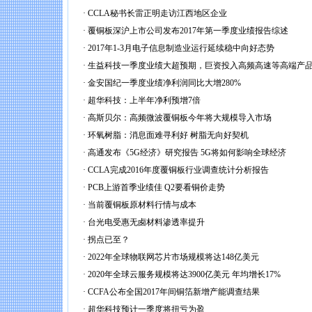
·
CCLA秘书长雷正明走访江西地区企业
·
覆铜板深沪上市公司发布2017年第一季度业绩报告综述
·
2017年1-3月电子信息制造业运行延续稳中向好态势
·
生益科技一季度业绩大超预期，巨资投入高频高速等高端产
·
金安国纪一季度业绩净利润同比大增280%
·
超华科技：上半年净利预增7倍
·
高斯贝尔：高频微波覆铜板今年将大规模导入市场
·
环氧树脂：消息面难寻利好 树脂无向好契机
·
高通发布《5G经济》研究报告 5G将如何影响全球经济
·
CCLA完成2016年度覆铜板行业调查统计分析报告
·
PCB上游首季业绩佳 Q2要看铜价走势
·
当前覆铜板原材料行情与成本
·
台光电受惠无卥材料渗透率提升
·
拐点已至？
·
2022年全球物联网芯片市场规模将达148亿美元
·
2020年全球云服务规模将达3900亿美元 年均增长17%
·
CCFA公布全国2017年间铜箔新增产能调查结果
·
超华科技预计一季度将扭亏为盈