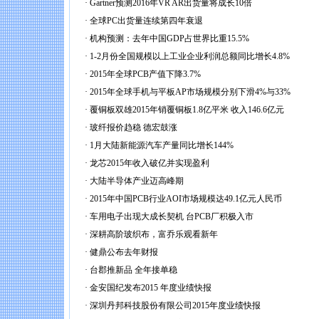
·
Gartner预测2016年VR AR出货量将成长10倍
·
全球PC出货量连续第四年衰退
·
机构预测：去年中国GDP占世界比重15.5%
·
1-2月份全国规模以上工业企业利润总额同比增长4.8%
·
2015年全球PCB产值下降3.7%
·
2015年全球手机与平板AP市场规模分别下滑4%与33%
·
覆铜板双雄2015年销覆铜板1.8亿平米 收入146.6亿元
·
玻纤报价趋稳 德宏鼓涨
·
1月大陆新能源汽车产量同比增长144%
·
龙芯2015年收入破亿并实现盈利
·
大陆半导体产业迈高峰期
·
2015年中国PCB行业AOI市场规模达49.1亿元人民币
·
车用电子出现大成长契机 台PCB厂积极入市
·
深耕高阶玻织布，富乔乐观看新年
·
健鼎公布去年财报
·
台郡推新品 全年接单稳
·
金安国纪发布2015 年度业绩快报
·
深圳丹邦科技股份有限公司2015年度业绩快报