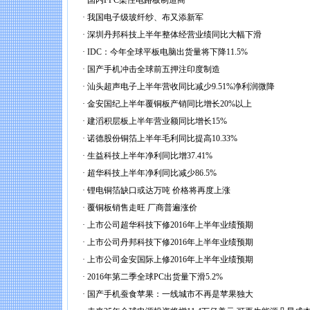
·
国内FPC柔性电路板制造商
·
我国电子级玻纤纱、布又添新军
·
深圳丹邦科技上半年整体经营业绩同比大幅下滑
·
IDC：今年全球平板电脑出货量将下降11.5%
·
国产手机冲击全球前五押注印度制造
·
汕头超声电子上半年营收同比减少9.51%净利润微降
·
金安国纪上半年覆铜板产销同比增长20%以上
·
建滔积层板上半年营业额同比增长15%
·
诺德股份铜箔上半年毛利同比提高10.33%
·
生益科技上半年净利同比增37.41%
·
超华科技上半年净利同比减少86.5%
·
锂电铜箔缺口或达万吨 价格将再度上涨
·
覆铜板销售走旺 厂商普遍涨价
·
上市公司超华科技下修2016年上半年业绩预期
·
上市公司丹邦科技下修2016年上半年业绩预期
·
上市公司金安国际上修2016年上半年业绩预期
·
2016年第二季全球PC出货量下滑5.2%
·
国产手机蚕食苹果：一线城市不再是苹果独大