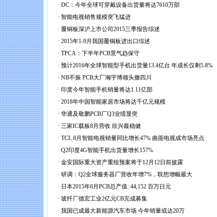
·
DC：今年全球可穿戴设备出货量将达7610万部
·
智能电视销售规模突飞猛进
·
覆铜板深沪上市公司2015三季报告综述
·
2015年1-9月我国覆铜板进出口综述
·
TPCA：下半年PCB景气趋保守
·
预计2016年全球智能型手机出货量13.4亿台 年成长仅剩5.8%
·
NB不振 PCB大厂瀚宇博领头撤四川
·
印度今年智能手机销量将达1.11亿部
·
2018年中国智能家居市场将达千亿元规模
·
华通及敬鹏PCB厂Q3业绩显突
·
三家IC载板8月营收 欣兴最稳健
·
TCL 8月智能电视销量同比增长47% 曲面电视成市场亮点
·
Q2印度4G智能手机出货量增长157%
·
金安国际重大资产重组预案将于12月12日前披露
·
研调：Q2全球服务器厂营收年增7%，联想增幅最大
·
日本2015年6月PCB总产值: 44,152 百万日元
·
玻纤厂德宏工业2亿元CB完成募集
·
我国已成最大新能源汽车市场 今年销量或达20万