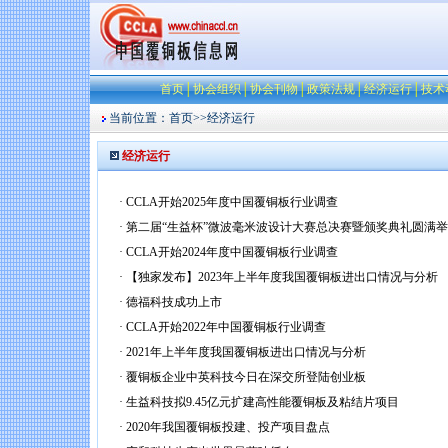
首页
│
协会组织
│
协会刊物
│
政策法规
│
经济运行
│
技术
当前位置：
首页
>>
经济运行
经济运行
·
CCLA开始2025年度中国覆铜板行业调查
·
第二届“生益杯”微波毫米波设计大赛总决赛暨颁奖典礼圆满
·
CCLA开始2024年度中国覆铜板行业调查
·
【独家发布】2023年上半年度我国覆铜板进出口情况与分析
·
德福科技成功上市
·
CCLA开始2022年中国覆铜板行业调查
·
2021年上半年度我国覆铜板进出口情况与分析
·
覆铜板企业中英科技今日在深交所登陆创业板
·
生益科技拟9.45亿元扩建高性能覆铜板及粘结片项目
·
2020年我国覆铜板投建、投产项目盘点