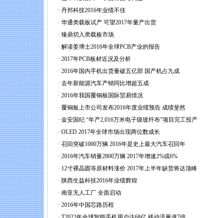
·
丹邦科技2016年业绩不佳
·
华通类载板试产 可望2017年量产出货
·
臻鼎切入类载板市场
·
解读姜博士2016年全球PCB产业的报告
·
2017年PCB板材近况及分析
·
2016年国内手机出货量破五亿部 国产机占九成
·
去年新能源汽车产销同比增超五成
·
2016年我国覆铜板国际贸易情况
·
覆铜板上市公司发布2016年度业绩预告 成绩斐然
·
金安国纪 “年产2,016万米电子级玻纤布”项目完工投产
·
OLED 2017年全球市场出现两位数成长
·
召回突破1000万辆 2016年是史上最大汽车召回年
·
2016年汽车销量2800万辆 2017年增速2%或6%
·
12寸裸晶圆等原材料涨价 2017年上半年缺货将达顶峰
·
陕西生益科技2016年业绩辉煌
·
南亚无人工厂 全面启动
·
2016年中国芯路历程
·
T2022年全球智能手机用户达68亿 移动流量涨7倍