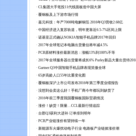
·
CL集团大手笔投11代线面板造中国大屏
·
覆铜板及上下游市场行情
·
嘉元科技：年产7000吨电解铜箔 2016年Q3营收2.68亿
·
中国经济进入复苏轨道，明年更靠近6.5-7%区间上限
·
诺基亚正式确认NOKIA智能手机品牌2017年回归
·
2017年全球笔记本电脑出货量估将年减4.5%
·
PCB原材料涨价最新消息：涨幅13%到100%不等
·
2017年全球服务器出货量将成长6% Purley新品大量出货待201
·
Gartner:Q3中国智能手机品牌表现笑傲全球
·
65岁高龄人口55年比重变化图
·
覆铜板深沪上市公司发布2016年第三季度业绩报告
·
没想到会卖这么好！手机厂商今年都玩到缺货了
·
2016年前三季度我国覆铜板国际贸易情况
·
涨价！缺货！限量…CCL最新行情追踪
·
台郡Q3获利大进补 订单排到明年
·
PCB产业链涨价有望持续一年
·
新能源车火爆扰动电子行业 电路板产业链掀涨价潮