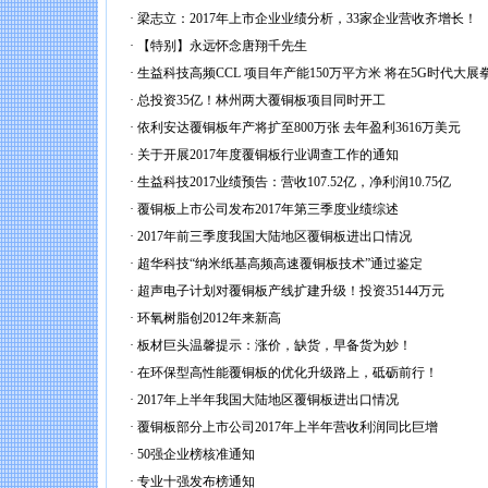
·
梁志立：2017年上市企业业绩分析，33家企业营收齐增长！
·
【特别】永远怀念唐翔千先生
·
生益科技高频CCL 项目年产能150万平方米 将在5G时代大展
·
总投资35亿！林州两大覆铜板项目同时开工
·
依利安达覆铜板年产将扩至800万张 去年盈利3616万美元
·
关于开展2017年度覆铜板行业调查工作的通知
·
生益科技2017业绩预告：营收107.52亿，净利润10.75亿
·
覆铜板上市公司发布2017年第三季度业绩综述
·
2017年前三季度我国大陆地区覆铜板进出口情况
·
超华科技“纳米纸基高频高速覆铜板技术”通过鉴定
·
超声电子计划对覆铜板产线扩建升级！投资35144万元
·
环氧树脂创2012年来新高
·
板材巨头温馨提示：涨价，缺货，早备货为妙！
·
在环保型高性能覆铜板的优化升级路上，砥砺前行！
·
2017年上半年我国大陆地区覆铜板进出口情况
·
覆铜板部分上市公司2017年上半年营收利润同比巨增
·
50强企业榜核准通知
·
专业十强发布榜通知