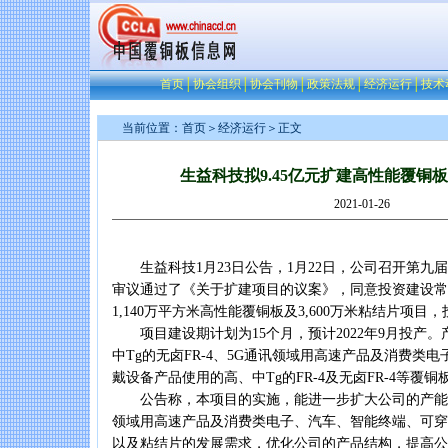
首页
│
协会组织
│
协会刊物
│
政策法规
│
经济运行
│
技术
当前位置：
首页
＞
经济运行
＞正文
生益科技拟9.45亿元扩建高性能覆铜
2021-01-26
生益科技1月23日公告，1月22日，公司召开第九
审议通过了《关于扩建项目的议案》，同意投资建设常
1,140万平方米高性能覆铜板及3,600万米粘结片项目，
项目建设期计划为15个月，预计2022年9月投产。
中Tg的无卤FR-4、5G通讯领域用高速产品及消费类
戴设备产品使用的高、中Tg的FR-4及无卤FR-4等覆
公告称，本项目的实施，能进一步扩大公司的产能，满
领域用高速产品及消费类电子、汽车、智能终端、可穿
以及粘结片的发展需求，优化公司的产品结构，提高公