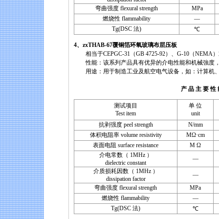
弯曲强度 flexural strength
MPa
燃烧性 flammability
—
Tg(DSC 法)
℃
4、zxTHAB-67覆铜箔环氧玻璃布层压板
相当于CEPGC-31（GB 4725-92）、G-10（NEMA）或I
性能：该系列产品具有优异的介电性能和机械強度，
用途：用于制造工业及航空电气设备，如：计算机、
产 品 主 要 性 
测试项目
单 位
Test item
unit
抗剥强度 peel strength
N/mm
体积电阻率 volume resistivity
MΩ·cm
表面电阻 surface resistance
M Ω
介电常数（ 1MHz ）
—
dielectric constant
介质损耗因数（ 1MHz ）
—
dissipation factor
弯曲强度 flexural strength
MPa
燃烧性 flammability
—
Tg(DSC 法)
℃