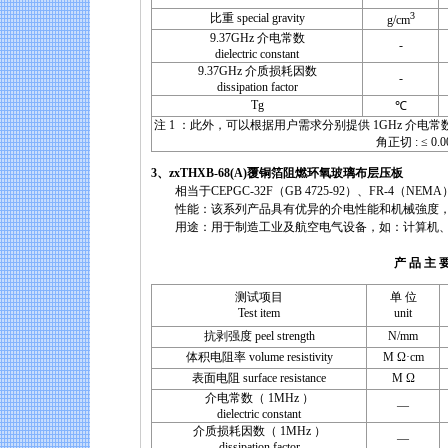
3
比重 special gravity
g/cm
9.37GHz 介电常数
-
dielectric constant
9.37GHz 介质损耗因数
-
dissipation factor
Tg
℃
注 1 ：此外，可以根据用户需求分别提供 1GHz 介电常数为 2.7 ± 0.1
角正切 : ≤ 
3、zxTHXB-68(A)覆铜箔阻燃环氧玻璃布层压板
相当于CEPGC-32F（GB 4725-92）、FR-4（NEMA）或
性能：该系列产品具有优异的介电性能和机械強度，
用途：用于制造工业及航空电气设备，如：计算机、
产 品 主 要 性
测试项目
单 位
Test item
unit
抗剥强度 peel strength
N/mm
体积电阻率 volume resistivity
M Ω·cm
表面电阻 surface resistance
M Ω
介电常数（ 1MHz ）
—
dielectric constant
介质损耗因数（ 1MHz ）
—
dissipation factor