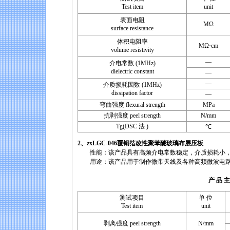
Test item
unit
表面电阻
MΩ
surface resistance
体积电阻率
MΩ·cm
volume resistivity
—
介电常数 (1MHz)
dielectric constant
—
—
介质损耗因数 (1MHz)
dissipation factor
—
弯曲强度 flexural strength
MPa
抗剥强度 peel strength
N/mm
Tg(DSC 法 )
℃
2、zxLGC-046覆铜箔改性聚苯醚玻璃布层压板
性能：该产品具有高频介电常数稳定，介质损耗小，加工
用途：该产品用于制作微带天线及各种高频微波电
产 品 主 要 性
测试项目
单 位
Test item
unit
剥离强度 peel strength
N/mm