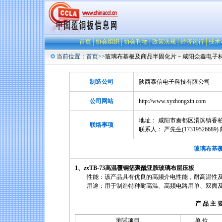
首页
│
协会组织
│
协会刊物
│
政策法规
│
经济运行
│
技术
当前位置：
首页
>>
玻璃布基板及商品半固化片－咸阳众鑫电子
制造公司
陕西泰信电子科技有限公司
公司网站
http://www.xyzhongxin.com
地址： 咸阳市秦都区渭滨镇香柏路中段 电
联络事项
联系人： 严先生(17319526689) 
玻璃布基覆铜板
1、zxTB-73高温覆铜箔聚酰亚胺玻璃布层压板
性能：该产品具有优良的高频介电性能，耐高温性及
用途：用于制造特种耐高温、高频电路用单、双面及
产 品 主 要 性
测试项目
单 位