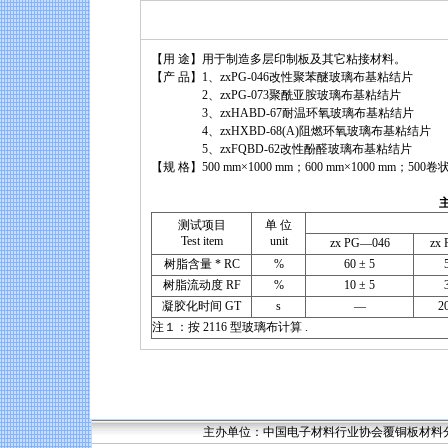
【用 途】用于制造多层印制板及其它粘接材料。
【产 品】1、zxPG-046改性聚苯醚玻璃布基粘结片
2、zxPG-073聚酰亚胺玻璃布基粘结片
3、zxHABD-67耐温环氧玻璃布基粘结片
4、zxHXBD-68(A)阻燃环氧玻璃布基粘结片
5、zxFQBD-62改性酚醛玻璃布基粘结片
【规 格】500 mm×1000 mm；600 mm×1000 mm；500
主
测试项目
单 位
Test item
unit
zx PG—046
zx
树脂含量 * RC
%
60 ± 5
树脂流动度 RF
%
10 ± 5
凝胶化时间 GT
s
—
2
注１：按 2116 型玻璃布计算 .
主办单位：中国电子材料行业协会覆铜板材料分会 联系