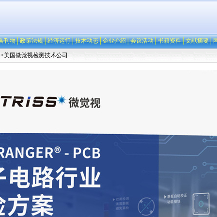
会刊物
│
政策法规
│
经济运行
│
技术动态
│
企业介绍
│
会议活动
│
书籍资料
│
文献摘要
│
>>美国微觉视检测技术公司