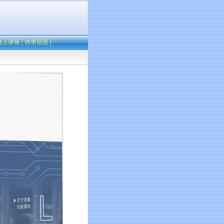
网上讲座
│
供求信息
│