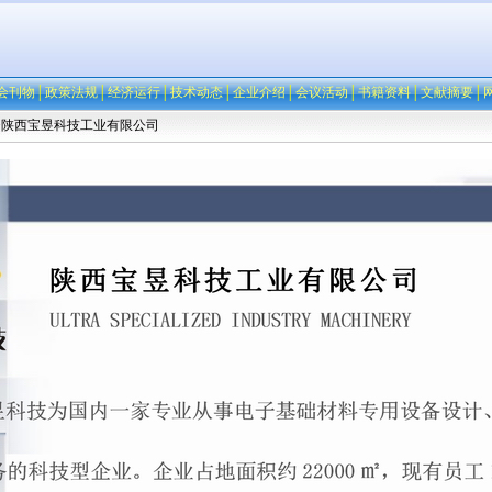
会刊物
│
政策法规
│
经济运行
│
技术动态
│
企业介绍
│
会议活动
│
书籍资料
│
文献摘要
│
>陕西宝昱科技工业有限公司