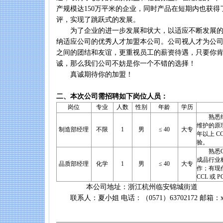
产规模达150万平米的企业，同时产品在短期内也获得
评，实现了跳跃式的发展。
为了企业的进一步发展和状大，以适应不断发展的
纳适应公司的优秀人才加盟本公司。公司视人才为公
之间的团结和友谊，更重视员工的薪资待遇，只要你
诚，那么我们公司不妨是你一个不错的选择！
真诚期待你的加盟！
二、本次公司需招聘如下岗位人员：
岗位
专业
人数
性别
年龄
学历
熟悉绝
维护的原
制造部经理
不限
1
男
≤ 40
大专
年以上 C
验。
熟悉CC
成品行业标准
品质部经理
化学
1
男
≤ 40
大专
作；有现
CCL 或 
本公司地址：浙江杭州临安锦城街道
联系人：夏小姐 电话：（0571）63702172 邮箱：xiali1