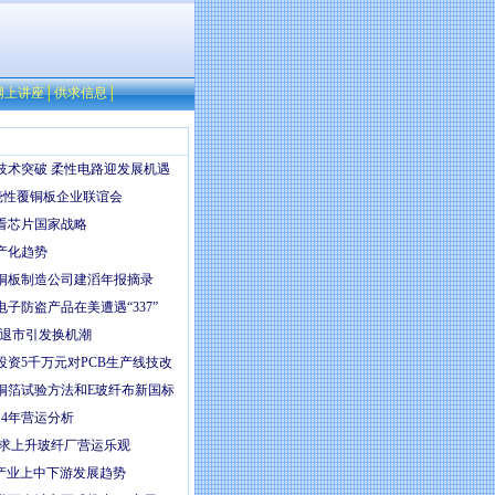
网上讲座
│
供求信息
│
技术突破 柔性电路迎发展机遇
开挠性覆铜板企业联谊会
看芯片国家战略
产化趋势
铜板制造公司建滔年报摘录
子防盗产品在美遭遇“337”
统退市引发换机潮
投资5千万元对PCB生产线技改
铜箔试验方法和E玻纤布新国标
14年营运分析
需求上升玻纤厂营运乐观
ED产业上中下游发展趋势