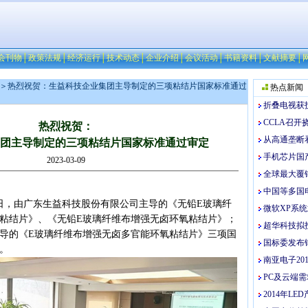
会刊物
│
政策法规
│
经济运行
│
技术动态
│
企业介绍
│
会议活动
│
书籍资料
│
文献摘要
│
＞热烈祝贺：生益科技企业集团主导制定的三项粘结片国家标准通过
热点新闻
折叠电视获
CCLA召
热烈祝贺：
从高通垄断
团主导制定的三项粘结片国家标准通过审定
手机芯片国
2023-03-09
全球最大覆
中国等多国电
4日，由广东生益科技股份有限公司主导的《无铅E玻璃纤
微软XP系
粘结片》、《无铅E玻璃纤维布增强无卤环氧粘结片》；
超华科技拟
导的《E玻璃纤维布增强无卤多官能环氧粘结片》三项国
国标委发布
。
南亚电子20
PC及云端
2014年L