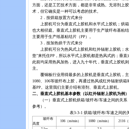
方面，还是工艺技术方面，都是非常成熟。无溶剂上胶
术，但它确实是一种可以考虑的技术。
2．按烘箱放置方式来分
上胶机可分为垂直式上胶机和水平式上胶机；烘箱
也大相径庭。垂直式上胶机主要用于生产玻纤布基粘结
主要用于生产纸基粘结片（PP）。
3．按加热烘干方式来分
上胶机可分为热风式上胶机和红外辐射上胶机；水平
垫”来托住PP，所以水平式上胶机都是热风式的；垂直
此前均采用热风加热，进入九十年代，垂直式上胶机则
主。
覆铜板行业用得最多的上胶机是垂直式上胶机，主要用于
1080、106等玻纤布上胶，再通过热风或红外辐射烘
基PP。这里我们主要介绍有溶剂、垂直式上胶机。
二、垂直式上胶机基本参数（以红外辐射上胶机为例）
（一）垂直式上胶机烘箱/玻纤布/车速之间的关系，见表
参考）。
表3-3-1 烘箱/玻纤布/车速之间的
玻纤布
106（m/min）
1080（m/min）
2116（
高度