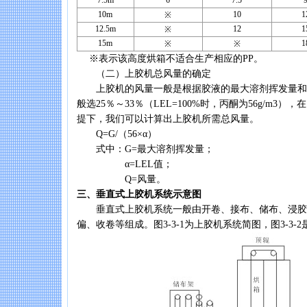
7.5m
6
7.5
9
10m
10
1
※
12.5m
12
1
※
15m
1
※
※
※表示该高度烘箱不适合生产相应的PP。
（二）上胶机总风量的确定
上胶机的风量一般是根据胶液的最大溶剂挥发量和LE
般选25％～33％（LEL=100%时，丙酮为56g/m3
提下，我们可以计算出上胶机所需总风量。
Q=G/（56×α）
式中：G=最大溶剂挥发量；
α=LEL值；
Q=风量。
三、垂直式上胶机系统示意图
垂直式上胶机系统一般由开卷、接布、储布、浸胶
偏、收卷等组成。图3-3-1为上胶机系统简图，图3-3