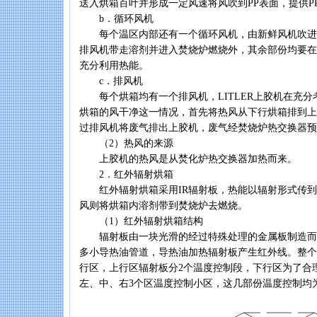
送入烘箱百叶并形成一定风速将风吹到PP表面，提供P
b．循环风机
每个温区内部还有一个循环风机，由新鲜风机吹进
排风机带走溶剂并进入焚烧炉燃烧外，其余部份均要在
充分利用热能。
c．排风机
每个烘箱均有一个排风机，LITLER上胶机在充分
烘箱的风干净这一情况，首先将热风从下行烘箱排到上
过排风机将废气排出上胶机，废气经焚烧炉热交换器预
（2）热风的来源
上胶机的热风是从焚化炉热交换器加热而来。
2．红外辐射烘箱
红外辐射烘箱采用IR辐射板，热能以辐射形式传到P
风则将烘箱内溶剂带到焚烧炉去燃烧。
（1）红外辐射烘箱结构
辐射板由一块光滑的经过特殊处理的金属板制造而
多小导热油管道，导热油加热辐射板产生红外线。整个
行区，上行区辐射板分2个温度控制段，下行区为了合理
左、中、右3个区温度控制小区，这几部份温度控制均为独