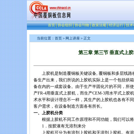
首页
│
协会组织
│
协会刊物
│
政策法规
│
经济运行
│
技术
当前位置：
首页
＞
网上讲座
＞正文
第三章 第三节 垂直式上胶
上胶机是制造覆铜板关键设备, 覆铜板和多层线路
备生产出来，我们所说的上胶机实际上是一个包括烘箱
备在內的一成套设备。由于生产半固化片的不同，所使
产FR-4用垂直式上胶机，而生产CEM-3用水平式上
术水平和设计理念不一样，其生产的上胶机也各有不同
客户需求，在设备制造方面各有所长。
一、上胶机分类
根据上胶机不同工作原理和不同功能，我们可以将
1．按胶液有无溶剂来分
上胶机可分为有溶剂上胶机和无溶剂上胶机。有溶