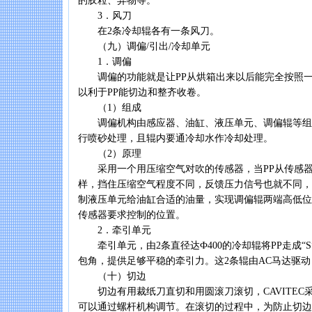
的胶粒、异物等。
3．风刀
在2条冷却辊各有一条风刀。
（九）调偏/引出/冷却单元
1．调偏
调偏的功能就是让PP从烘箱出来以后能完全按照一
以利于PP能切边和整齐收卷。
（1）组成
调偏机构由感应器、油缸、液压单元、调偏辊等组
行喷砂处理，且辊内要通冷却水作冷却处理。
（2）原理
采用一个用压缩空气对吹的传感器，当PP从传感器
样，挡住压缩空气程度不同，反馈压力信号也就不同，
制液压单元给油缸合适的油量，实现调偏辊两端高低位
传感器要求控制的位置。
2．牵引单元
牵引单元，由2条直径达Ф400的冷却辊将PP走成“S
包角，提供足够平稳的牵引力。这2条辊由AC马达驱
（十）切边
切边有用裁纸刀直切和用圆滚刀滚切，CAVITEC
可以通过螺杆机构调节。在滚切的过程中，为防止切边