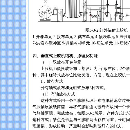
图3-3-2 红外辐射上胶机
1-开卷单元 2-接布单元 3-储布单元 4-预浸单元 5-浸
7-烘箱 8-缓冲区 9-调偏冷却单元 10-切边单元 11-后储
四、垂直式上胶机结构、原理及功能
（一）双放布开卷单元
上胶机为驳换玻纤布，都设计为2个放布位，2个放
种，其中旋转式放布位比较灵活、方便，现在上胶机一
1．放布方式
分有轴式放布和无轴式放布2种方式。
（1）有轴放布方式
这种方式采用一条气胀轴从玻纤布卷纸筒蕊穿过去
气胀轴展紧纸筒蕊，再将气胀轴连同玻纤布放到一个卡
气胀轴两端，完成放布，如图3-3-3所示。这种方式
这种方式；缺点是卡盘与气胀轴两头存在间隙，长时间
现磨损，形成松动，严重时会影响到玻纤布的张力。