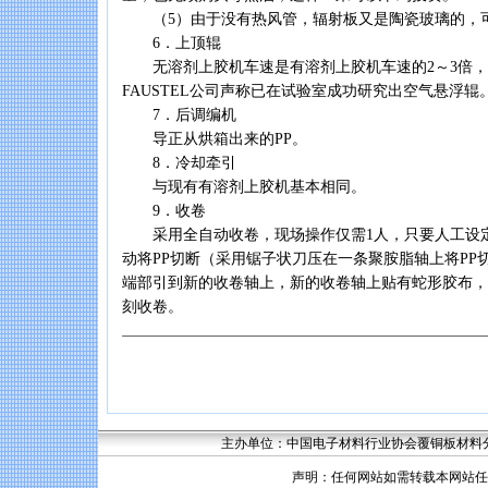
（5）由于没有热风管，辐射板又是陶瓷玻璃的，
6．上顶辊
无溶剂上胶机车速是有溶剂上胶机车速的2～3倍，
FAUSTEL公司声称已在试验室成功研究出空气悬浮辊
7．后调编机
导正从烘箱出来的PP。
8．冷却牵引
与现有有溶剂上胶机基本相同。
9．收卷
采用全自动收卷，现场操作仅需1人，只要人工设定
动将PP切断（采用锯子状刀压在一条聚胺脂轴上将PP
端部引到新的收卷轴上，新的收卷轴上贴有蛇形胶布， 
刻收卷。
主办单位：中国电子材料行业协会覆铜板材料分会 联系
声明：任何网站如需转载本网站任