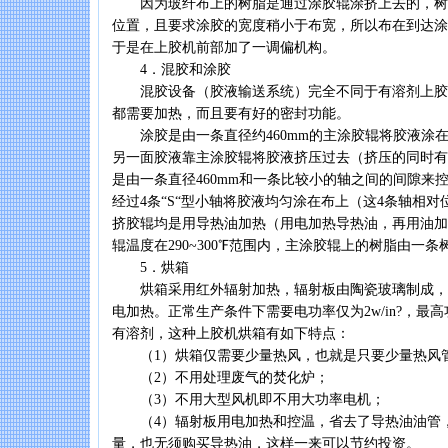
因为玻纤布上的树脂是通过涂胶辊涂挤上去的，树
位置，且要求涂胶的宽度稍小于布宽，所以布在到达涂
于是在上胶机前部加了一调偏机构。
4．混胶和涂胶
混胶设备（胶液输送系统）完全不同于有溶剂上胶
都需要加热，而且要有好的密封功能。
涂胶是由一条直径约460mm的主涂胶辊将胶液涂
另一面胶液靠主涂胶辊将胶液挤压过去（挤压的同时有
是由一条直径460mm和一条比较小的轴之间的间隙来
经过4条“S“型小轴将胶液均匀涂在布上（这4条轴相
挤胶辊均是用导热油加热（用电加热导热油，再用油加
辊温度在290~300℉范围内，主涂胶辊上的树脂由一
5．烘箱
烘箱采用红外辐射加热，辐射板由陶瓷玻璃制成，
电加热。正常生产条件下需要电功率仅为2w/in?，最高功
有溶剂，这种上胶机烘箱有如下特点：
（1）烘箱仅需要少量热风，也就是只要少量热风
（2）不用处理废气的焚化炉；
（3）不用大型风机即不用大功率电机；
（4）辐射板用电加热和控温，省去了导热油油管，
量，也无须购买导热油，这样一来可以节约投资。