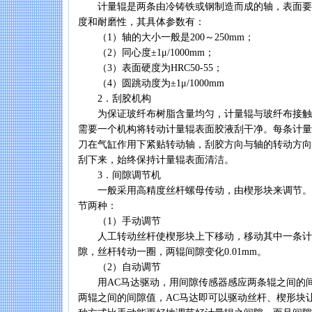
计量辊是两条由冷铸铁或钢制造而成的轴，表面要
度和耐磨性，其具体参数有：
（1）轴的大小一般是200～250mm；
（2）同心度±1μ/1000mm；
（3）表面硬度为HRC50-55；
（4）圆跳动度为±1μ/1000mm
2．刮胶机构
为保证玻纤布树脂含量均匀，计量辊与玻纤布接触
需要一个机构将转动计量辊表面胶液刮干净。每条计量
刀在气缸作用下紧贴转动轴，刮胶方向与轴的转动方向
刮下来，始终保持计量辊表面清洁。
3．间隙调节机
一般采用高精度丝杆螺母传动，由楔形块来调节。
节两种：
（1）手动调节
人工转动丝杆使楔形块上下移动，移动其中一条计
隙，丝杆转动一圈，两辊间隙变化0.01mm。
（2）自动调节
用AC马达驱动，用间隙传感器感应两条辊之间的间
两辊之间的间隙值，AC马达即可以驱动丝杆、楔形块