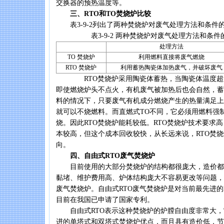
交换器的预热温度等。
三、RTO和TO焚烧炉比较
表3-9-2列出了两种焚烧炉对废气处理方法和条件
表3-9-2 两种焚烧炉对废气处理方法和条件
处理方法
TO 焚烧炉
利用燃料直接将废气燃烧
RTO 焚烧炉
利用蓄热陶瓷体加热废气，并破坏废气
RTO焚烧炉采用陶瓷体蓄热，当陶瓷体温度超过
即使燃烧炉头不点火，有机废气被加热后也会自然，蓄
料的情况下，只要废气有机成分燃烧产生的热量满足上
就可以不烧燃料。而直燃式TO不同，它必须用燃料强
烧。因此RTO焚烧炉能耗较低。RTO焚烧炉技术要求
本较高，但这个成本回收较快，从长远来说，RTO焚
向。
四、自由式RTO废气焚烧炉
目前使用的大部分焚烧炉的结构都很庞大，造价都
黏堵、维护费用高、炉体结构庞大不容易更改等问题，
废气焚烧炉。自由式RTO废气焚烧炉是对当前最先进的
目前在我国已申请了国家专利。
自由式RTO表示这种焚烧炉的炉膛自由度非常大，
进的单塔式和双塔式焚烧炉优点，而且具有造价低，节