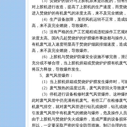
（3）焚烧炉的设计与上胶机原来是匹配的，但有些
对上胶机进行改造，提高了上胶机的生产速度，而焚烧
进入焚烧炉的有机废气的浓度太高，来不及完全燃烧，
（4）生产设备故障，某些风机运转不正常，造成
高，来不及完全燃烧，导致爆炸。
（5）没有严格的生产工艺规程或违犯操作工艺规程
浓度太高。国内几起焚烧炉的炉膛爆炸事故都与操作人
有机废气送入速度明显高于焚烧炉烟囱排烟速度，造成
高，来不及完全燃烧，导致爆炸。
（6）上胶机与焚烧炉防爆安全设施不够完善，泄压
充分或不够合理，当上胶机烘箱或焚烧炉炉膛有机废气
将压力释放，导致爆炸发生。
5、废气风管爆炸：
（1）当上胶机烘箱或焚烧炉炉膛发生爆炸时，可
（2）废气预热的温度过高，废气风管回火导致废
（3）停机进行设备检修时废气风管爆炸。这种爆炸
此时废气风管中仍充满有机废气。有些工厂在检修废气
机废气排空，就对废气风管进行钻孔或烧焊，钻孔或烧
引发废气风管中有机废气的燃烧与爆炸，危及操作人员
由于上胶机与焚烧炉失火或爆炸，造成严重的设备损坏
所以，一定要采取严密的安全防范措施。制订合理的生