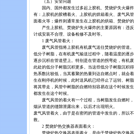
（五）安全问题
国内、国外都发生过多起上胶机、焚烧炉失火爆炸
有：上胶机的胶槽着火、上胶机的烘箱着火、废气风管
面着火等；爆炸则通常发生在上胶机的烘箱、焚烧炉的
产生上胶机、焚烧炉失火爆炸的主要原因有：违反
计或安装不合理、设备检修不及时等。
1 废气风管着火：
废气风管指将上胶机有机废气送往焚烧炉的管道。
低分子树脂，在有机废气输送过程中，随着温度的逐步
逐步沉积在管道壁上。特别是在管道的拐弯处，有机废
此处的低分子树脂沉积更多。当这些低分子树脂沉积得
热系数比较低，当其蓄聚的热量到达自燃点时，就会着
生在刚停机的时候，此时送风机已经停止了运转。树脂
将其带走，风管中树脂的自燃特别容易在这个时候发生
都发生在这个时候。
废气风管的着火有一个过程，当树脂发生自燃时，
烟从管道的缝隙泄露出来，以后才出现明火。
废气风管着火，由于是在密闭的管道中发生的，所以不
救。
2 焚烧炉热交换器表面着火：
焚烧炉热交换器表面着火，是由于焚烧炉热交换器