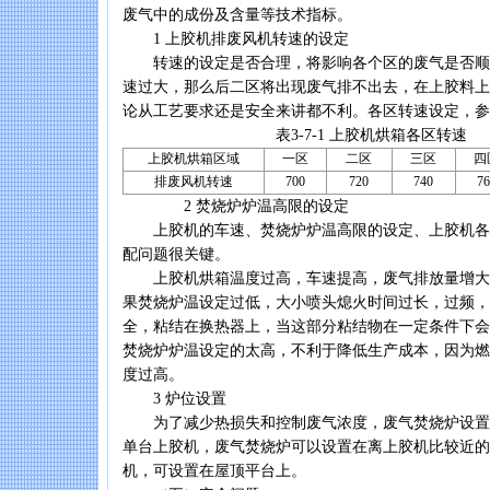
废气中的成份及含量等技术指标。
1 上胶机排废风机转速的设定
转速的设定是否合理，将影响各个区的废气是否顺
速过大，那么后二区将出现废气排不出去，在上胶料上
论从工艺要求还是安全来讲都不利。各区转速设定，参见表
表3-7-1 上胶机烘箱各区转速
上胶机烘箱区域
一区
二区
三区
四
排废风机转速
700
720
740
76
2 焚烧炉炉温高限的设定
上胶机的车速、焚烧炉炉温高限的设定、上胶机各
配问题很关键。
上胶机烘箱温度过高，车速提高，废气排放量增大
果焚烧炉温设定过低，大小喷头熄火时间过长，过频，
全，粘结在换热器上，当这部分粘结物在一定条件下会
焚烧炉炉温设定的太高，不利于降低生产成本，因为燃
度过高。
3 炉位设置
为了减少热损失和控制废气浓度，废气焚烧炉设置
单台上胶机，废气焚烧炉可以设置在离上胶机比较近的
机，可设置在屋顶平台上。