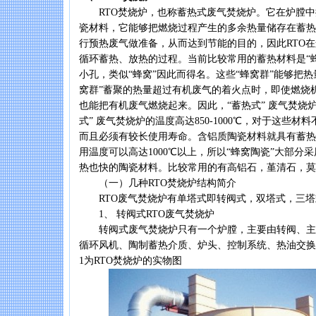
RTO焚烧炉，也称蓄热式废气焚烧炉。它在炉膛中
瓷材料，它能够把燃烧过程产生的多余热量储存在蓄热
行预热废气做准备，从而达到节能的目的，因此RTO
循环蓄热、放热的过程。当前比较常用的蓄热材料是“
小孔，类似“蜂窝”因此而得名。这些“蜂窝群”能够把
窝群”蓄聚的热量超过有机废气的着火点时，即使燃烧
也能把有机废气燃烧起来。因此，“蓄热式” 废气焚烧
式” 废气焚烧炉的温度高达850-1000℃，对于这些
而且必须有较长使用寿命。含铝质陶瓷材料就具有蓄热
用温度可以高达1000℃以上，所以“蜂窝陶瓷”大部分
热也快的陶瓷材料。比较常用的有高铝石，堇清石，莫
（一）几种RTO焚烧炉结构简介
RTO废气焚烧炉有单塔式即转阀式，双塔式，三塔
1、 转阀式RTO废气焚烧炉
转阀式废气焚烧炉只有一个炉膛，主要由转阀、主
循环风机、陶制蓄热介质、炉头、控制系统、热油交换器
1为RTO焚烧炉的实物图