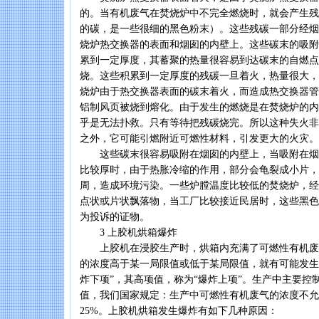
的。当有机废气在焚烧炉中不完全燃烧时，就会产生残
的碳，是一些很细的黑色粉末）。这些残碳一部分经烟
烧炉热交换器的表面和烟囱的内壁上。这些碳末的吸附
累到一定厚度，其蓄聚的热量很容易到达碳末的自燃点
烧。这些积累到一定厚度的残碳一旦着火，热量很大，
烧炉由于热交换器表面的碳末着火，而造成热交换器管
铝制风页被烧到熔化。由于发生的燃烧是在焚烧炉的内
乎是无法扑救。只有等待把残碳烧完。所以这种失火非
之外，它可能引燃附近可燃性材料，引发更大的火灾。
这些碳末很容易吸附在烟囱的内壁上，当吸附在烟
比较厚时，由于热胀冷缩的作用，部分会龟裂成小片，
周，造成环境污染。一些炉膛温度比较低的焚烧炉，经
点状或片状飘落物，当工厂比较接近民居时，这些黑色
为投诉的证物。
3 上胶机烘箱爆炸
上胶机在浸胶生产时，烘箱内充满了可燃性有机废
的浓度高于某一局限值或低于某局限值，就有可能发生
炸下项”，其高项值，称为“爆炸上项”。生产中主要控
值，我们国家规定：生产中可燃性有机废气的浓度不允
25%。上胶机烘箱发生爆炸有如下几种原因：