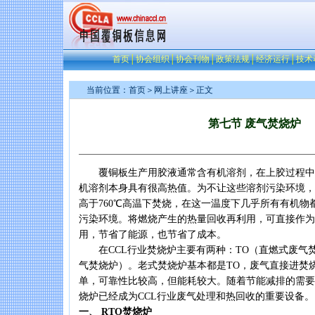
首页
│
协会组织
│
协会刊物
│
政策法规
│
经济运行
│
技术
当前位置：
首页
＞
网上讲座
＞正文
第七节 废气焚烧炉
覆铜板生产用胶液通常含有机溶剂，在上胶过程中
机溶剂本身具有很高热值。为不让这些溶剂污染环境，
高于760℃高温下焚烧，在这一温度下几乎所有有机物
污染环境。将燃烧产生的热量回收再利用，可直接作为
用，节省了能源，也节省了成本。
在CCL行业焚烧炉主要有两种：TO（直燃式废气焚
气焚烧炉）。老式焚烧炉基本都是TO，废气直接进焚
单，可靠性比较高，但能耗较大。随着节能减排的需要
烧炉已经成为CCL行业废气处理和热回收的重要设备。
一、 RTO焚烧炉