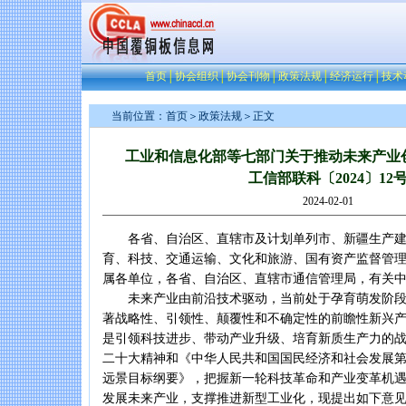
首页
│
协会组织
│
协会刊物
│
政策法规
│
经济运行
│
技术
当前位置：
首页
＞
政策法规
＞正文
工业和信息化部等七部门关于推动未来产业
工信部联科〔2024〕12
2024-02-01
各省、自治区、直辖市及计划单列市、新疆生产建
育、科技、交通运输、文化和旅游、国有资产监督管
属各单位，各省、自治区、直辖市通信管理局，有关
未来产业由前沿技术驱动，当前处于孕育萌发阶段
著战略性、引领性、颠覆性和不确定性的前瞻性新兴
是引领科技进步、带动产业升级、培育新质生产力的
二十大精神和《中华人民共和国国民经济和社会发展第十
远景目标纲要》，把握新一轮科技革命和产业变革机
发展未来产业，支撑推进新型工业化，现提出如下意