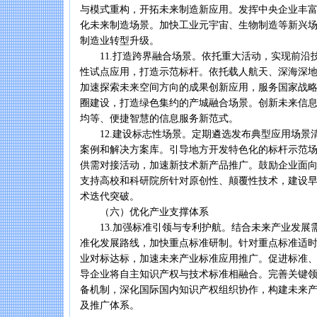
与模式重构，开拓未来制造新应用。发挥中央企业丰
化未来制造场景。加快工业元宇宙、生物制造等新兴
制造业转型升级。
11.打造跨界融合场景。依托重大活动，实现前沿
性试点应用，打造示范标杆。依托载人航天、深海深
加速探索未来空间方向的成果创新应用，服务国家战
圈建设，打造绿色集约的产城融合场景。创新未来信
均等、便捷智慧的信息服务新范式。
12.建设标志性场景。定期遴选发布典型应用场景
案例和解决方案库。引导地方开发特色化的标杆示范
供需对接活动，加速新技术新产品推广。鼓励企业面
支持高校和科研院所针对原创性、颠覆性技术，建设
术迭代突破。
（六）优化产业支撑体系
13.加强标准引领与专利护航。结合未来产业发展
准化发展路线，加快重点标准研制。针对重点标准适
业对标达标，加速未来产业标准应用推广。促进标准
导企业将自主知识产权与技术标准相融合。完善关键
备机制，深化国际国内知识产权组织协作，构建未来
及推广体系。