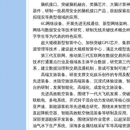
脑机接口。突破脑机融合、类脑芯片、大脑计算神
器件，研制一批易用安全的脑机接口产品，鼓励探索
拟现实等典型领域的应用。
6G网络设备。开展先进无线通信、新型网络架构、
网络与数据安全等技术研究，研制无线关键技术概念
字孪生等为代表的特色应用。
超大规模新型智算中心。加快突破GPU芯片、集群
源管理等技术，建设超大规模智算中心，满足大模型
第三代互联网。推动第三代互联网在数据交易所应
技术打通重点行业及领域各主体平台数据，研究第三
系，建立数据治理和交易流通机制，形成可复制可推
高端文旅装备。研发支撑文化娱乐创作的专用及配
先进装备、水陆空旅游高端装备、沉浸式体验设施、
台的研制，发展智能化、高端化、成套化文旅设备。
先进高效航空装备。围绕下一代大飞机发展，突破
联航电、多电系统、开式转子混合动力发动机等核心
亚声速、新能源客机等先进概念研究。围绕未来智慧
直起降航空器、智能高效航空物流装备等研制及应用
深部资源勘探开发装备。围绕深部作业需求，以超深
油气水下生产系统、深海多金属结核采矿车等高端资