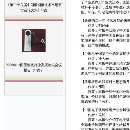
子产业及PCB产业大迁移，造成
《第二十六届中国覆铜板技术市场研
材料不停涨价，造成10年生产
讨会论文集》U盘
能、环保、行动化将持续推动P
【跃进的二十年 持续发展的未
作者：刘述峰
摘要：本报告回顾了中国覆铜
程，列举了支撑中国覆铜板产业
地预测在今后的十数年中国的覆
临一些严峻的挑战。
【中国电子铜箔行业的发展现状
作者：冷大光
摘要：本报告详细介绍了201
2026年中国覆铜板行业高层论坛会议
量、销售情况、进出口情况技改
报告（U盘）
来几年电子铜箔业的发展进行了
【覆铜板用树脂原料市场态势及
作者：邓刚
摘要：本报告结合国内外政治
市场、价格走势，对2011年覆
展态势进行了分析。
【中国电子玻璃纤维产业发展现
作者：吴明
摘要：本报告介绍了电子玻璃
全球电子玻璃纤维产业的转移及
和PCB的发展趋势、电子玻璃