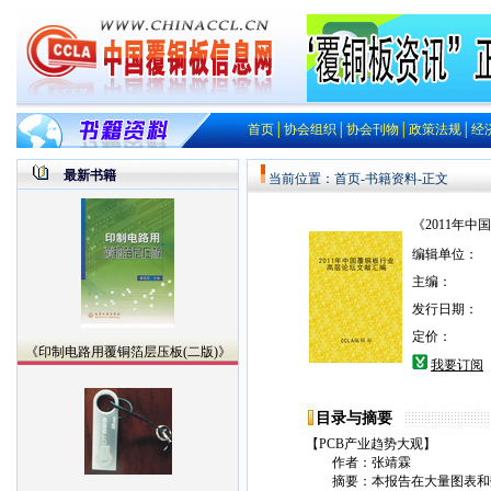
首页
│
协会组织
│
协会刊物
│
政策法规
│
经
最新书籍
当前位置：
首页
-
书籍资料
-正文
《2011年
编辑单位：
主编：
发行日期：
定价：
《印制电路用覆铜箔层压板(二版)》
我要订阅
目录与摘要
【PCB产业趋势大观】
作者：张靖霖
摘要：本报告在大量图表和数