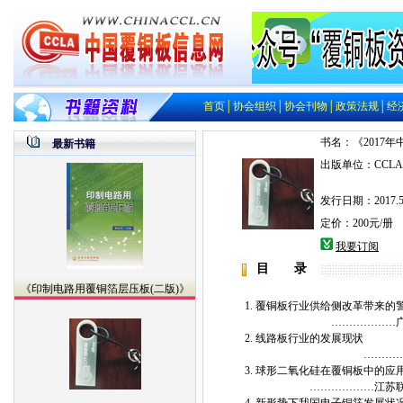
首页
│
协会组织
│
协会刊物
│
政策法规
│
经
书名：《2017
最新书籍
出版单位：CCLA
发行日期：2017.5
定价：200元/册
我要订阅
目 录
《印制电路用覆铜箔层压板(二版)》
1. 覆铜板行业供给侧改革带来的
………………广东生益科
2. 线路板行业的发展现状
……………广东省印制
3. 球形二氧化硅在覆铜板中的应
………………江苏联瑞新材