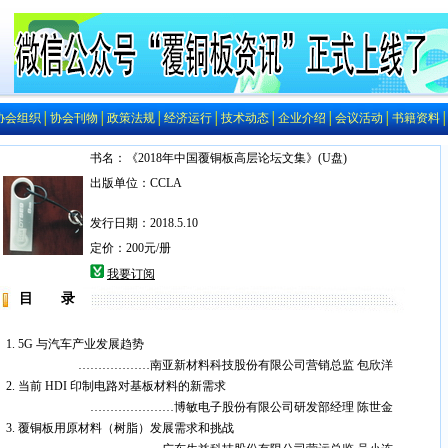
协会组织
│
协会刊物
│
政策法规
│
经济运行
│
技术动态
│
企业介绍
│
会议活动
│
书籍资料
书名：《2018年中国覆铜板高层论坛文集》(U盘)
出版单位：CCLA
发行日期：2018.5.10
定价：200元/册
我要订阅
目 录
1. 5G 与汽车产业发展趋势
………………南亚新材料科技股份有限公司营销总监 包欣洋
2. 当前 HDI 印制电路对基板材料的新需求
…………………博敏电子股份有限公司研发部经理 陈世金
3. 覆铜板用原材料（树脂）发展需求和挑战