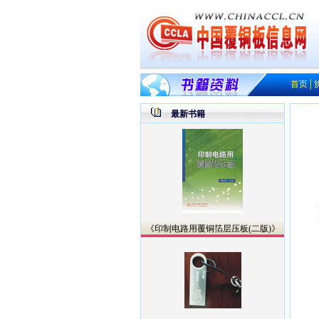
首页
│
最新书籍
《印制电路用覆铜箔层压板(二版)》