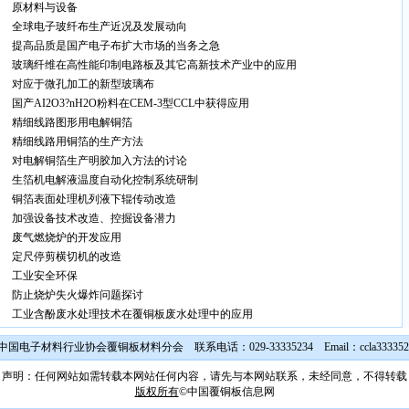
原材料与设备
全球电子玻纤布生产近况及发展动向
提高品质是国产电子布扩大市场的当务之急
玻璃纤维在高性能印制电路板及其它高新技术产业中的应用
对应于微孔加工的新型玻璃布
国产AI2O3?nH2O粉料在CEM-3型CCL中获得应用
精细线路图形用电解铜箔
精细线路用铜箔的生产方法
对电解铜箔生产明胶加入方法的讨论
生箔机电解液温度自动化控制系统研制
铜箔表面处理机列液下辊传动改造
加强设备技术改造、控掘设备潜力
废气燃烧炉的开发应用
定尺停剪横切机的改造
工业安全环保
防止烧炉失火爆炸问题探讨
工业含酚废水处理技术在覆铜板废水处理中的应用
国电子材料行业协会覆铜板材料分会 联系电话：029-33335234 Email：
ccla33335
声明：任何网站如需转载本网站任何内容，请先与本网站联系，未经同意，不得转载
版权所有
©中国覆铜板信息网