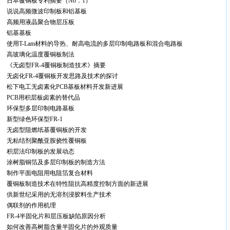
日本覆铜板专利摘要（No．1）
说说高频微波印制板和铝基板
高频用液晶聚合物层压板
铝基基板
使用T-Lam材料的导热、耐高电流的多层印制电路板和混合电路板
高玻璃化温度覆铜板制法
《无卤型FR-4覆铜板制造技术》摘要
无卤化FR-4覆铜板开发思路及技术的探讨
松下电工无卤素化PCB基板材料开发新进展
PCB用积层板卤素的替代品
环保型多层印制电路基板
新型绿色环保型FR-1
无卤型阻燃纸基覆铜板的开发
无粘结剂聚酰亚胺挠性覆铜板
积层法印制板的发展动态
涂树脂铜箔及多层印制板的制造方法
制作平面电阻用电阻箔复合材料
覆铜板制造技术在特性阻抗高精度控制方面的新进展
供新世纪采用的无溶剂浸胶料生产技术
偶联剂的作用机理
F
R-4半固化片和层压板缺陷原因分析
如何改善高树脂含量半固化片的外观质量