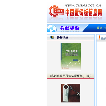
首页
│
最新书籍
当
《印制电路用覆铜箔层压板(二版)》