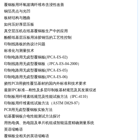
覆铜板用环氧玻璃纤维布含浸性改善
铜箔亮点与光凹
板材结构与翘曲
如何压好厚层压板
真空层压机在纸基覆铜板生产中的应用
酚醛纸基层压板用涂胶铜箔的工艺性控制
印制线路板的热设计问题
标准化与测量技术
印制电路用无卤型覆铜板(JPCA-ES-02)
印制线路用无卤型覆铜板（JPCA-ES-04-2000）
印制电路用无卤型覆铜板(JPCA-ES-05)
印制电路用无卤型覆铜板(JPCA-ES-06)
挠性PCB用挠性覆箔基材的国内外标准和技术要求
最新IPC标准—刚性及多层印制板基材规范及其发展综述
印制板用纤维素纸规范及性能试验方法（IPC-4110）
印制板用纤维素纸试验方法（ASTM D829-97）
PCB用无卤型覆铜板实验方法
铝基覆铜板介电性能测试方法探讨
用热电偶、热电阻及单片机组成智能温度精确测量系统
英语缩略语
覆铜板业相关的英语缩略语