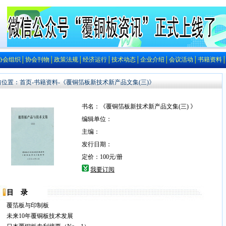
协会组织
│
协会刊物
│
政策法规
│
经济运行
│
技术动态
│
企业介绍
│
会议活动
│
书籍资料
前位置：
首页
-
书籍资料
-《覆铜箔板新技术新产品文集(三)》
书名：《覆铜箔板新技术新产品文集(三) 》
编辑单位：
主编：
发行日期：
定价：100元/册
我要订阅
目 录
覆箔板与印制板
未来10年覆铜板技术发展