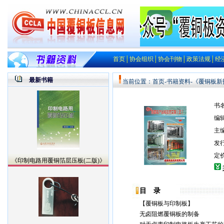
首页
│
协会组织
│
协会刊物
│
政策法规
│
经
最新书籍
当前位置：
首页
-
书籍资料
-《覆铜板新
书
编
主
发
定价
《印制电路用覆铜箔层压板(二版)》
目 录
【覆铜板与印制板】
无卤阻燃覆铜板的制备