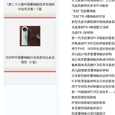
对无卤素印制电路板生产工艺的
《第二十六届中国覆铜板技术市场研
无卤高耐热性多层PCB板材
讨会论文集》U盘
“无铅”无卤覆铜板
“无铅”FR-4覆铜板的开发
新型无卤无磷阻燃印制线路板基
无卤基材FR-4树脂配方浅析
无卤FR-1的研制
新一代无铅兼容PCB基板的最新
环氧基材PCB对无铅焊锡装配
用于PWB、HDI和先进封装的
高Tg低介电常数覆铜板的研制
2026年中国覆铜板行业高层论坛会议
低介电常数覆铜板的构成与特性
报告（U盘）
氟树脂体系高频PCB应用与基材
高Tg阻燃硬质覆铜板的研制
日本新型挠性覆铜板的品种与性
IC封装用基板材料在日本的新发
用于空间技术的刚挠结合型封装
新一代铜基材PCB互连技术—
散热型挠性线路板
环境对线路板性能的影响
多层挠性线路板的设计
纸基覆铜板分层问题探讨