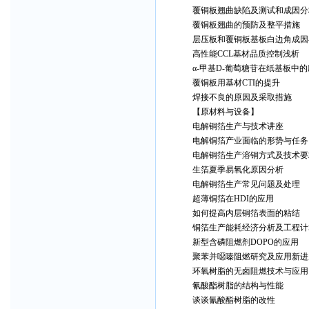
覆铜板翘曲缺陷及测试和成因分
覆铜板翘曲的预防及整平措施
层压板和覆铜板基板白边角成因
高性能CCL基材品质控制浅析
α-甲基D-葡萄糖苷在纸基板中
覆铜板用基材CTI的提升
焊接不良的原因及采取措施
【原材料与设备】
电解铜箔生产与技术讲座
电解铜箔产业面临的形势与任务
电解铜箔生产溶铜方式及技术要
生箔夏季易氧化原因分析
电解铜箔生产常见问题及处理
超薄铜箔在HDI的应用
如何提高内层铜箔表面的粘结
铜箔生产能耗经济分析及工程计
新型含磷阻燃剂DOPO的应用
聚苯并噁嗪阻燃研究及应用新进
环氧树脂的无卤阻燃技术与应用
氰酸酯树脂的结构与性能
谈谈氰酸酯树脂的改性