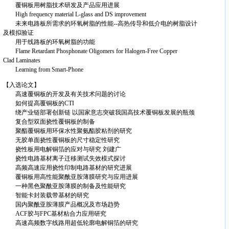
覆铜板用树脂技术研发及产品应用进展
High frequency material L-glass and DS improvement
未来电路板所需求的环氧树脂的性能--高热传导和低介电的树脂设计
及模拟验证
用于线路板的环氧树脂的功能
Flame Retardant Phosphonate Oligomers for Halogen-Free Copper
Clad Laminates
Learning from Smart-Phone
【入选论文】
高速覆铜板的开发及有关技术问题的讨论
如何提高覆铜板的CTI
绕产业链部署创新链 以国家意志突破我国高技术覆铜板发展的瓶颈
复合型双面挠性覆铜板的制备
聚酯覆铜板用环保水性聚氨酯胶粘剂的研究
无胶单面挠性覆铜板的尺寸稳定性研究
挠性板用电解铜箔的应对与研究 刘建广
挠性电路基材离子迁移测试失效模式探讨
高频高速应用挠性印制电路基材的研究进展
覆铜板用高性能聚酰亚胺薄膜研究与应用进展
一种黑色聚酰亚胺薄膜的制备及性能研究
智能卡封装载带基材的研究
国内聚酰亚胺薄膜产品概况及市场趋势
ACF胶与FPC基材粘合力应用研究
高速高频数字线路用超低轮廓电解铜箔的研究