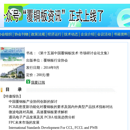
协会组织
│
协会刊物
│
政策法规
│
经济运行
│
技术动态
│
企业介绍
│
会议活动
│
书籍资料
书名：《第十五届中国覆铜板技术·市场研讨会论文集》
出版单位：覆铜板行业协会
发行日期：2014年9月
定价：200元/册
我要订阅
目 录
【特邀报告】
中国覆铜板产业协同创新的探讨
PCB高密度新功能化对覆铜板的要求及国内外典型产品技术指标对比
微波电路对高频、高速覆铜板要求解析
通讯电子产品发展及其 PCBA 组装趋势分析
FPC未来市场的发展
International Standards Development For CCL, FCCL and PWB