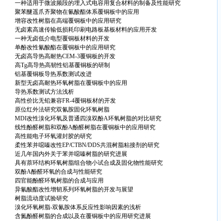
一种适用于微波频段的埋入式电容用复合材料的制备及性能研究
聚苯醚遥爪齐聚物在氰酸酯体系覆铜板中的应用
增容改性树脂在高端覆铜板中的应用研究
无卤素高速传输低损耗印刷电路板基板材料的应用开发
一种无卤低介电型覆铜板材料的开发
单酚改性氰酸酯在覆铜板中的应用研究
无卤高导热高耐热CEM-3覆铜板的开发
高Tg高导热高韧性铝基覆铜板的研制
铝基覆铜板导热系数测试改进
新型无卤高耐热环氧树脂在覆铜板中的应用
导热系数测试方法浅析
高性价比无铅兼容FR-4覆铜板材的开发
原位红外法研究双氰胺固化环氧树脂
MDI改性溴化环氧及普通四溴双酚A环氧树脂的对比研究
线性酚醛树脂和双酚A酚醛树脂在覆铜板中的应用研究
高性能电子环氧灌封胶的研究
柔性苯并噁嗪改性EP/CTBN/DDS共混树脂粘接剂的研究
近几年国内外关于苯并噁嗪树脂的研究进展
具有萘环结构环氧树脂组合物小试合成及固化物性能研究
双酚A酚醛环氧的合成与性能研究
四官能酚醛环氧树脂的合成与应用
异氰酸酯改性增韧系列环氧树脂的开发与展望
树脂流动度试验研究
溴化环氧树脂-双氰胺体系反应性影响因素的浅析
含氮酚醛树脂的合成以及在覆铜板中的应用研究进展