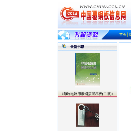
首页
│
最新书籍
《印制电路用覆铜箔层压板(二版)》