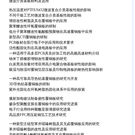
微波介质基板材料及选用
热压温度对PTFE/SiO2微波复合介质基板性能的影响
不同干燥工艺对微波复合介质基板性能的影响
增容改性树脂及其在覆铜板中的应用
聚苯醚改性环氧覆铜板的研制
低分子聚苯醚改性氰酸酯预聚物在高速覆铜板中应用
新型高CTI覆铜板的研制
PCB板材在医疗电子中的应用和技术要求
活性酯固化剂在高速电路板中的应用
一种适用于高多层PCB具良好加工性的高频高速材料介绍
纳米丁腈橡胶增韧改性覆铜板的研究
白炭黑添加量对埋容用高介电聚合物基板材性能的影响
吸湿与除湿对覆铜箔层压板及印制电路板的耐热性影响探析
一种高可靠高导热铝基覆铜板的研究与开发
3D导热铝基覆铜板的研制
紫外光固化在环氧树脂热固化体系中应用的探索
溅射加电镀法制备挠性覆铜板研究
掺杂型聚酰亚胺在覆铜板中的应用研究进展
电子行业用特种聚酰亚胺薄膜研究进展
高品质FPC用压延铜箔工艺技术研究
一种新型主链型苯并噁嗪树脂及其无卤覆铜板应用的研究
苯并噁嗪树脂的改性及应用研究进展
高性能双酚A酚醛环氧树脂及其在覆铜板中应用