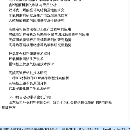
含N酚醛树脂的制备与应用分析
双环戊二烯酚醛环氧结构及性能研究
苯氧树脂的研发及生产情况综述朱红军
含磷酚醛树脂的应用进展及性能研究
高效液相色谱法在CCL生产过程中的应用
酸碱滴定在分析双马来酰亚胺与DDE预聚物中的应用
无卤阻燃覆铜板用无机阻燃剂的研究趋势
高导热覆铜板用绝缘导热填料研究新趋势
环氧复合材料研磨技术探讨
环氧树脂清洁生产技术
覆铜板上胶废气脱硝技术探讨
高频高速板钻孔技术研究
一种BT材料制作COB类印制板难点解析
沉锡板上锡不良原因分析
PCB楔形孔破产生原因研究
GSH牌自动砂带研磨机介绍
山东新力环保材料有限公司--致力于为社会提供最优质的印制电路板
用玻纤布
国电子材料行业协会覆铜板材料分会 联系电话：029-33335234 Email：
ccla33335