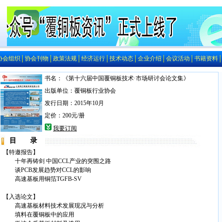
协会组织
│
协会刊物
│
政策法规
│
经济运行
│
技术动态
│
企业介绍
│
会议活动
│
书籍资料
书名：《第十六届中国覆铜板技术·市场研讨会论文集》
出版单位：覆铜板行业协会
发行日期：2015年10月
定价：200元/册
我要订阅
目 录
【特邀报告】
十年再铸剑 中国CCL产业的突围之路
谈PCB发展趋势对CCL的影响
高速基板用铜箔TGFB-SV
【入选论文】
高速基板材料技术发展现况与分析
填料在覆铜板中的应用