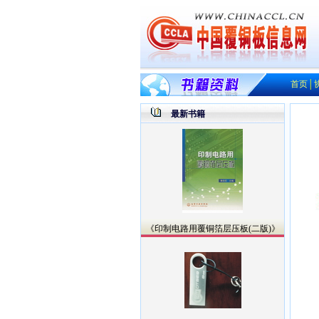
首页
│
最新书籍
《印制电路用覆铜箔层压板(二版)》