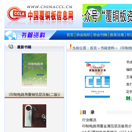
首页
│
协会组织
│
协会刊物
│
政策法规
│
经
最新书籍
当前位置：
首页
＞
书籍资料
＞《印制电
书
编
主
发
定价
《印制电路用覆铜箔层压板(二版)》
目 录
行业概况
印制电路用覆金属箔层压板简介