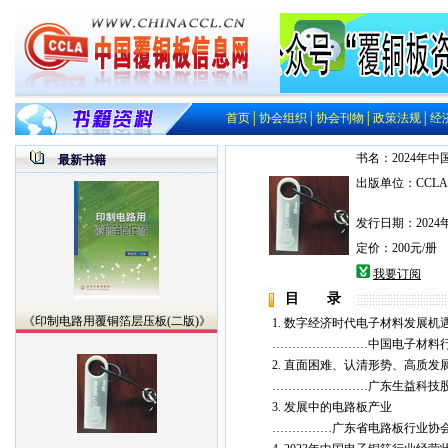
首页
│
协会组织
│
协会刊物
│
政策法规
│
经
书名：2024年
最新书籍
出版单位：CCLA
发行日期：2024
定价：200元/册
我要订阅
目 录
《印制电路用覆铜箔层压板(二版)》
1. 数字经济时代电子材料发展机
……………………中国电子材料行
2. 直面困难、认清形势、高质发
……………………广东生益科技股
3. 发展中的电路板产业
……………广东省电路板行业协会